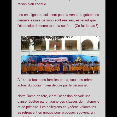
raison bien connue.
Les enseignants cuisinent pour la vente du goûter, les
derniers essais de sono sont réalisés, espérant que
l’électricité demeure toute la soirée… (Ce fut le cas !).
À 14h, la foule des familles est là, sous les arbres,
autour du podium bien décoré par le personnel.
Notre Dame en fête, c’est l’occasion de voir une
danse répétée par chacune des classes de maternelle
et de primaire. Les collégiens et lycéens volontaires
se retrouvent en groupe pour proposer, souvent, un