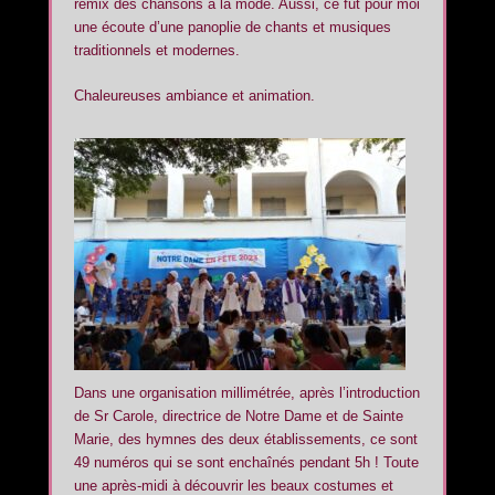
remix des chansons à la mode. Aussi, ce fut pour moi
une écoute d’une panoplie de chants et musiques
traditionnels et modernes.
Chaleureuses ambiance et animation.
Dans une organisation millimétrée, après l’introduction
de Sr Carole, directrice de Notre Dame et de Sainte
Marie, des hymnes des deux établissements, ce sont
49 numéros qui se sont enchaînés pendant 5h ! Toute
une après-midi à découvrir les beaux costumes et