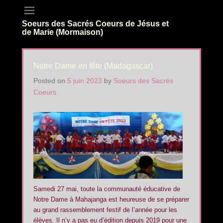
Soeurs des Sacrés Coeurs de Jésus et
de Marie (Mormaison)
Notre Dame en fête (Madagascar)
Posted on
5 juin 2023
by
Soeurs des Sacrés
Coeurs
Samedi 27 mai, toute la communauté éducative de
Notre Dame à Mahajanga est heureuse de se préparer
au grand rassemblement festif de l’année pour les
élèves. Il n’y a pas eu d’édition depuis 2019 pour une