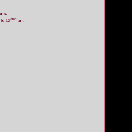
ris.
ème
le 12
arr.