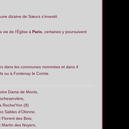
 une dizaine de Sœurs s’investit.
 vie de l’Église à
Paris
, certaines y poursuivent
rs dans les communes nommées et dans 4
ls ou à Fontenay le Comte.
otre Dame de Monts,
ocheservière,
a Roche/Yon (8)
es Sables d’Olonne,
t Florent des Bois,
t Martin des Noyers,