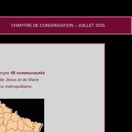
CHAPITRE DE CONGREGATION – JUILLET 2025
compte
48 communautés
e Jésus et de Marie
ce métropolitaine.