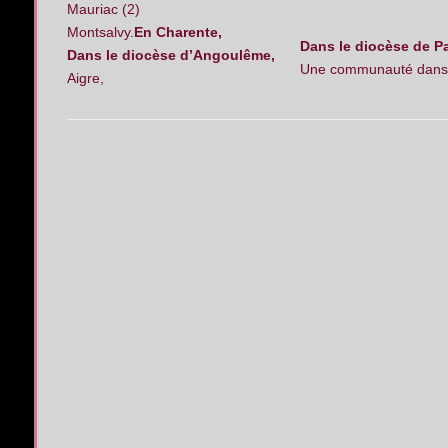
Mauriac (2)
Montsalvy.
En Charente,
Dans le diocèse de Pa
Dans le diocèse d’Angoulême,
Une communauté dans 
Aigre,