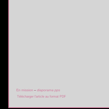
En mission
–
diaporama pps
Télécharger l'article au format PDF