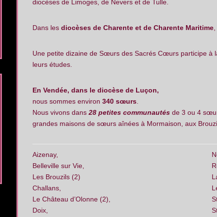
diocèses de Limoges, de Nevers et de Tulle.
Dans les
diocèses de Charente et de Charente Maritime
,
Une petite dizaine de Sœurs des Sacrés Cœurs participe à la
leurs études.
En Vendée, dans le diocèse de Luçon,
nous sommes environ
340 sœurs
.
Nous vivons dans
28 petites communautés
de 3 ou 4 sœu
grandes maisons de sœurs aînées à Mormaison, aux Brouzi
Aizenay,
N
Belleville sur Vie,
R
Les Brouzils (2)
L
Challans,
L
Le Château d’Olonne (2),
S
Doix,
S