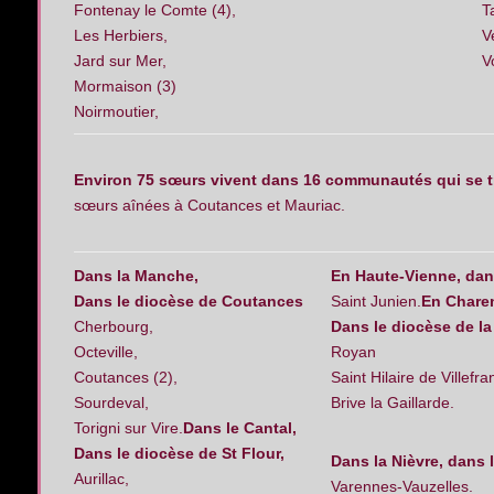
Fontenay le Comte (4),
T
Les Herbiers,
V
Jard sur Mer,
V
Mormaison (3)
Noirmoutier,
Environ 75 sœurs vivent dans 16 communautés qui se 
sœurs aînées à Coutances et Mauriac.
Dans la Manche,
En Haute-Vienne, dan
Dans le diocèse de Coutances
Saint Junien.
En Charen
Cherbourg,
Dans le diocèse de la
Octeville,
Royan
Coutances (2),
Saint Hilaire de Villefr
Sourdeval,
Brive la Gaillarde.
Torigni sur Vire.
Dans le Cantal,
Dans le diocèse de St Flour,
Dans la Nièvre, dans 
Aurillac,
Varennes-Vauzelles.