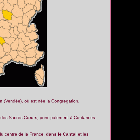
on
(Vendée), où est née la Congrégation.
 des Sacrés Cœurs, principalement à Coutances.
du centre de la France,
dans le Cantal
et les