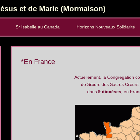
ésus et de Marie (Mormaison)
Sr Isabelle au Canada
Horizons Nouveaux Solidarité
*En France
Actuellement, la Congrégation 
de Sœurs des Sacrés Cœurs d
dans
9 diocèses
, en Fran