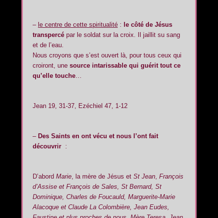
–
le centre de cette spiritualité
:
le côté de Jésus
transpercé
par le soldat sur la croix. Il jaillit su sang
et de l’eau.
Nous croyons que s’est ouvert là, pour tous ceux qui
croiront, une
source intarissable qui guérit tout ce
qu’elle touche
…
Jean 19, 31-37, Ezéchiel 47, 1-12
–
Des Saints en ont vécu et nous l’ont fait
découvrir
:
D’abord
Marie
, la mère de Jésus et
St Jean
,
François
d’Assise et François de Sales, St Bernard, St
Dominique, Charles de Foucauld, Marguerite-Marie
Alacoque et Claude La Colombière, Jean Eudes,
Faustine et plus proches de nous,
Mère Teresa,
Jean