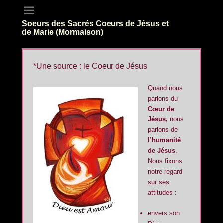
Soeurs des Sacrés Coeurs de Jésus et
de Marie (Mormaison)
*Une source : le Coeur de Jésus
Quand nous
parlons du
Cœur de
Jésus,
nous
parlons de
l’humanité
de Jésus
.
Nous fixons
notre regard
sur ses
attitudes :
envers son