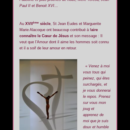
Paul II et Benoit XVI…
ème
Au
XVII
siècle
, St Jean Eudes et Marguerite
Marie Alacoque ont beaucoup contribué à f
aire
connaître le Cœur de Jésus
et son message : Il
veut que l’Amour dont il aime les hommes soit connu
et il a soif de leur amour en retour.
«
Venez à moi
vous tous qui
peinez, qui êtes
surchargés, et
je vous donnerai
le repos. Prenez
sur vous mon
joug et
apprenez de
moi que je suis
doux et humble