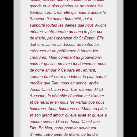
grande et la plus généreuse de toutes les
bienfaitrices. C’est elle qui nous a donné le
Sauveur. Sa sainte humanité, qui a
supporté toutes les peines que nous avions
méritée, a été formée du sang le plus pur
de Marie, par l’opération du St Esprit. Elle
doit être aimée au-dessus de toutes les
créatures et de préférence à toutes les
créatures. Mais comment lui prouverons-
nous et quelles preuves lui donnerons-nous
de notre amour ? Ce sera en l’imitant,
comme étant notre modèle et le plus parfait
modèle que Dieu nous ait donné, après
Jésus-Christ, son Fils. Car, comme dit St
Augustin, la véritable dévotion est d’imiter
et de retracer en nous les vertus que nous
honorons. Nous honorons en Marie sa piété
et son grand amour qu’elle avait et qu’elle a
encore envers Dieu et Jésus-Christ son
Fils. Eh bien, notre premier devoir est
d’imiter cette piété de Marie, ce tendre