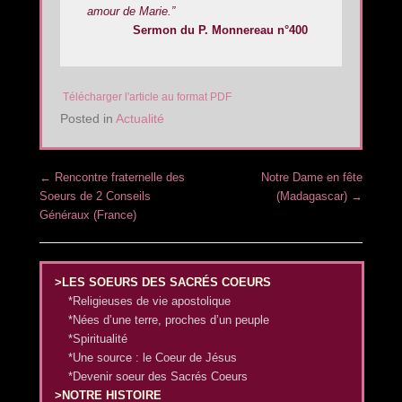
amour de Marie.”
Sermon du P. Monnereau n°400
Télécharger l'article au format PDF
Posted in
Actualité
Post navigation
←
Rencontre fraternelle des
Notre Dame en fête
Soeurs de 2 Conseils
(Madagascar)
→
Généraux (France)
>LES SOEURS DES SACRÉS COEURS
*Religieuses de vie apostolique
*Nées d’une terre, proches d’un peuple
*Spiritualité
*Une source : le Coeur de Jésus
*Devenir soeur des Sacrés Coeurs
>NOTRE HISTOIRE