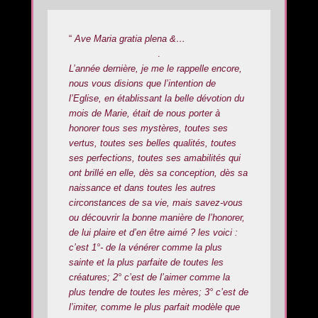
“
Ave Maria gratia plena &…
.
L’année dernière, je me le rappelle encore,
nous vous disions que l’intention de
l’Eglise, en établissant la belle dévotion du
mois de Marie, était de nous porter à
honorer tous ses mystères, toutes ses
vertus, toutes ses belles qualités, toutes
ses perfections, toutes ses amabilités qui
ont brillé en elle, dès sa conception, dès sa
naissance et dans toutes les autres
circonstances de sa vie, mais savez-vous
ou découvrir la bonne manière de l’honorer,
de lui plaire et d’en être aimé ? les voici :
c’est 1°- de la vénérer comme la plus
sainte et la plus parfaite de toutes les
créatures; 2° c’est de l’aimer comme la
plus tendre de toutes les mères; 3° c’est de
l’imiter, comme le plus parfait modèle que