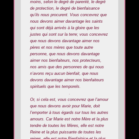
moins, selon le degré de parenté, le degré
de protection, le degré de bienfaisance
qu’ils nous procurent. Vous concevrez que
nous devons aimer davantage les saints
qui sont déjà arrivés à la gloire que les
justes qui sont sur la terre; vous concevrez
que nous devons davantage aimer nos
pères et nos mères que toute autre
personne, que nous devons davantage
aimer nos bienfaiteurs, nos protecteurs,
nos amis que des personnes de qui nous
n’avons reçu aucun bienfait, que nous
devons davantage aimer nos bienfaiteurs
spirituels que les temporels.
.
Or, si cela est, vous concevrez que l’amour
que nous devons avoir pour Marie, doit
l’emporter à tous égards sur tous les autres
amours. Car Marie est notre Mère et la plus
tendre de toutes les Mères, elle est notre
Reine et la plus puissante de toutes les
reines, elle est notre Bienfaitrice et la plus