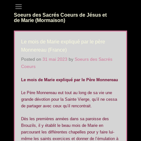
Soeurs des Sacrés Coeurs de Jésus et
de Marie (Mormaison)
Le mois de Marie expliqué par le père
Monnereau (France)
Posted on
31 mai 2023
by
Soeurs des Sacrés
Coeurs
L
e
mois de Marie
expliqué
p
a
r le Père Monnereau
Le Père Monnereau eut tout au long de sa vie une
grande dévotion pour la Sainte Vierge, qu’il ne cessa
de partager avec ceux qu’il rencontrait.
Dès les premières années dans sa paroisse des
Brouzils, il y établit le beau mois de Marie en
parcourant les différentes chapelles pour y faire lui-
même les saints exercices et donner de l’émulation à