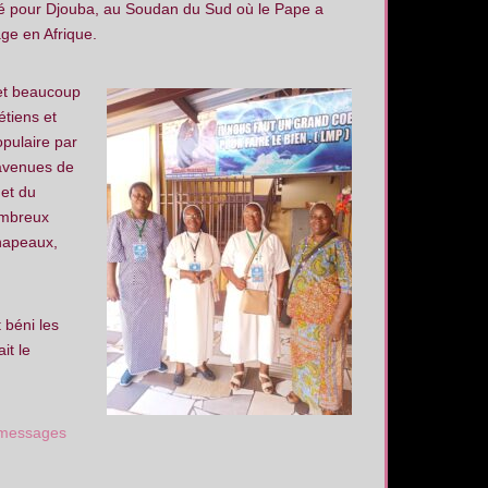
é pour Djouba, au Soudan du Sud où le Pape a
ge en Afrique.
 et beaucoup
étiens et
opulaire par
 avenues de
 et du
ombreux
chapeaux,
 béni les
it le
s messages