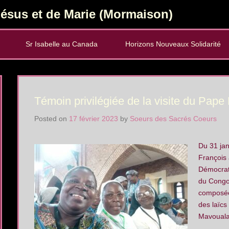
ésus et de Marie (Mormaison)
Sr Isabelle au Canada
Horizons Nouveaux Solidarité
Témoin privilégiée de la visite du Pap
Posted on
17 février 2023
by
Soeurs des Sacrés Coeurs
Du 31 jan
François 
Démocrat
du Congo 
composée 
des laïcs
Mavouala, 