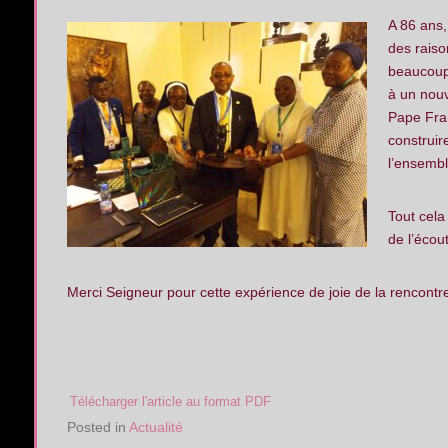
A 86 ans,
des raiso
beaucoup 
à un nouv
Pape Fran
construir
l’ensemb
Tout cela
de l’écou
Merci Seigneur pour cette expérience de joie de la rencontre
Télécharger l'article au format PDF
Posted in
Actualité