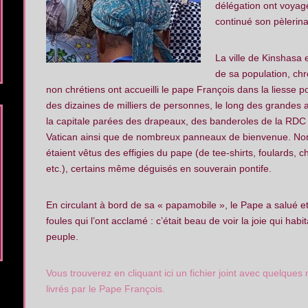
délégation ont voyag
continué son pèlerina
La ville de Kinshasa
de sa population, chr
non chrétiens ont accueilli le pape François dans la liesse p
des dizaines de milliers de personnes, le long des grandes
la capitale parées des drapeaux, des banderoles de la RDC
Vatican ainsi que de nombreux panneaux de bienvenue. N
étaient vêtus des effigies du pape (de tee-shirts, foulards, 
etc.), certains même déguisés en souverain pontife.
En circulant à bord de sa « papamobile », le Pape a salué et
foules qui l’ont acclamé : c’était beau de voir la joie qui habita
peuple.
Vous trouverez en cliquant ici un fichier joint avec quelque
livrés par le Pape François.