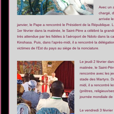
Avec un 
chargé, 
arrivée l
janvier, le Pape a rencontré le Président de la République. 
1er février dans la matinée, le Saint-Père a célébré la gra
très attendue par les fidèles à l’aéroport de Ndolo dans la ca
Kinshasa. Puis, dans l’après-midi, il a rencontré la délégatio
victimes de l’Est du pays au siège de la nonciature.
Le jeudi 2 février dan
matinée, le Saint-Pè
rencontre avec les j
stade des Martyrs. D
midi, il a rencontré l
(prêtres, religieux/se
journée mondiale de 
Le vendredi 3 février