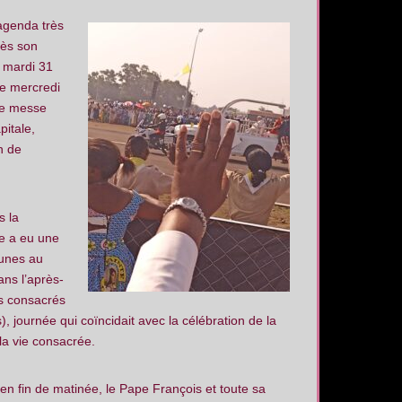
agenda très
dès son
e mardi 31
Le mercredi
nde messe
pitale,
n de
s la
re a eu une
eunes au
ans l’après-
es consacrés
s), journée qui coïncidait avec la célébration de la
la vie consacrée.
 en fin de matinée, le Pape François et toute sa