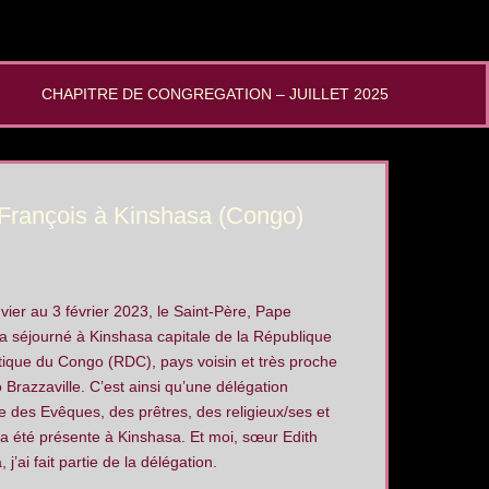
CHAPITRE DE CONGREGATION – JUILLET 2025
e François à Kinshasa (Congo)
vier au 3 février 2023, le Saint-Père, Pape
a séjourné à Kinshasa capitale de la République
ique du Congo (RDC), pays voisin et très proche
Brazzaville. C’est ainsi qu’une délégation
des Evêques, des prêtres, des religieux/ses et
 a été présente à Kinshasa. Et moi, sœur Edith
j’ai fait partie de la délégation.