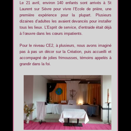
Le 21 avril, environ 140 enfants sont arrivés à St
Laurent sur Sèvre pour vivre l’Ecole de prière, une
première expérience pour la plupart. Plusieurs
dizaines d’adultes les avaient devancés pour installer
tous les lieux. L’Esprit de service, d’entraide était déjà
à l’œuvre dans les cœurs impatients.
Pour le niveau CE2, à plusieurs, nous avons imaginé
pas à pas un décor sur la Création, puis accueilli et
accompagné de jolies frimousses, témoins appelés à
grandir dans la foi.