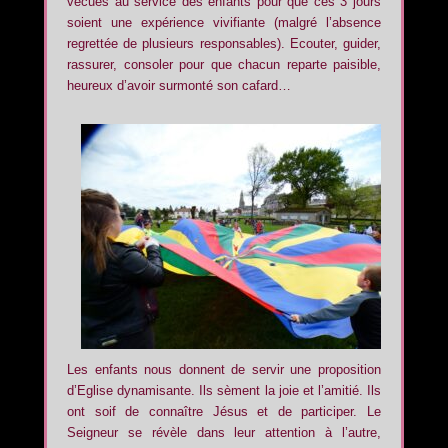
vécues au service des enfants pour que ces 3 jours
soient une expérience vivifiante (malgré l’absence
regrettée de plusieurs responsables). Ecouter, guider,
rassurer, consoler pour que chacun reparte paisible,
heureux d’avoir surmonté son cafard…
Les enfants nous donnent de servir une proposition
d’Eglise dynamisante. Ils sèment la joie et l’amitié. Ils
ont soif de connaître Jésus et de participer. Le
Seigneur se révèle dans leur attention à l’autre,