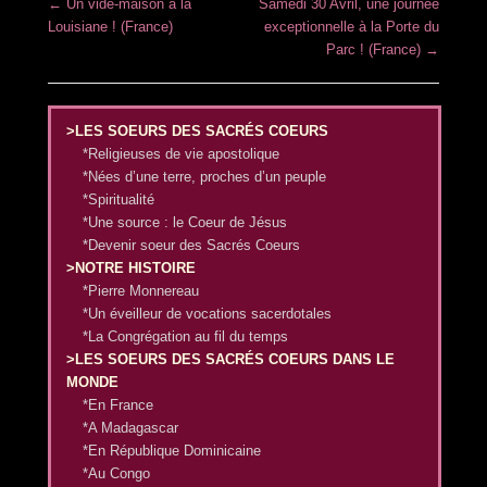
Post navigation
←
Un vide-maison à la
Samedi 30 Avril, une journée
Louisiane ! (France)
exceptionnelle à la Porte du
Parc ! (France)
→
>LES SOEURS DES SACRÉS COEURS
*Religieuses de vie apostolique
*Nées d’une terre, proches d’un peuple
*Spiritualité
*Une source : le Coeur de Jésus
*Devenir soeur des Sacrés Coeurs
>NOTRE HISTOIRE
*Pierre Monnereau
*Un éveilleur de vocations sacerdotales
*La Congrégation au fil du temps
>LES SOEURS DES SACRÉS COEURS DANS LE
MONDE
*En France
*A Madagascar
*En République Dominicaine
*Au Congo