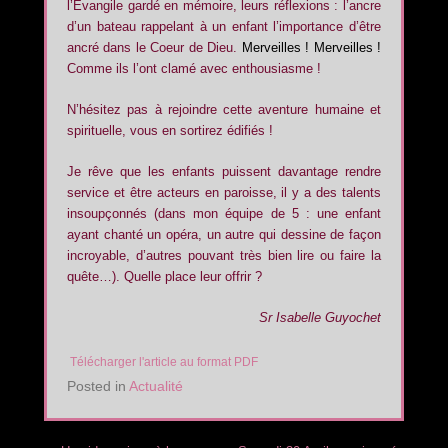
l’Evangile gardé en mémoire, leurs réflexions : l’ancre
d’un bateau rappelant à un enfant l’importance d’être
ancré dans le Coeur de Dieu.
Merveilles ! Merveilles !
Comme ils l’ont clamé avec enthousiasme !
N’hésitez pas à rejoindre cette aventure humaine et
spirituelle, vous en sortirez édifiés !
Je rêve que les enfants puissent davantage rendre
service et être acteurs en paroisse, il y a des talents
insoupçonnés (dans mon équipe de 5 : une enfant
ayant chanté un opéra, un autre qui dessine de façon
incroyable, d’autres pouvant très bien lire ou faire la
quête…). Quelle place leur offrir ?
Sr Isabelle Guyochet
Télécharger l'article au format PDF
Posted in
Actualité