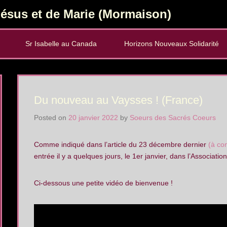
ésus et de Marie (Mormaison)
Sr Isabelle au Canada
Horizons Nouveaux Solidarité
Du nouveau au Vaysses ! (France)
Posted on
20 janvier 2022
by
Soeurs des Sacrés Coeurs
Comme indiqué dans l’article du 23 décembre dernier
(à con
entrée il y a quelques jours, le 1er janvier, dans l’Associat
Ci-dessous une petite vidéo de bienvenue !