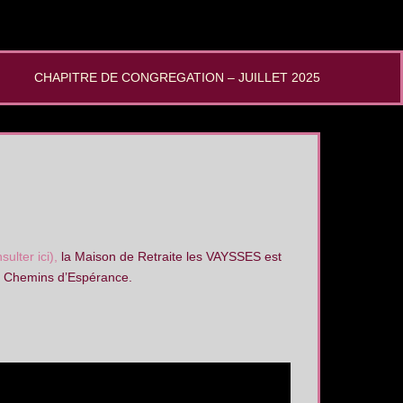
CHAPITRE DE CONGREGATION – JUILLET 2025
sulter ici),
la Maison de Retraite les VAYSSES est
ion Chemins d’Espérance.