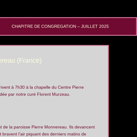
CHAPITRE DE CONGREGATION – JUILLET 2025
ereau (France)
rivent à 7h30 à la chapelle du Centre Pierre
idée par notre curé Florent Murzeau.
ent de la paroisse Pierre Monnereau. Ils devancent
et bravent l’air piquant des derniers matins de