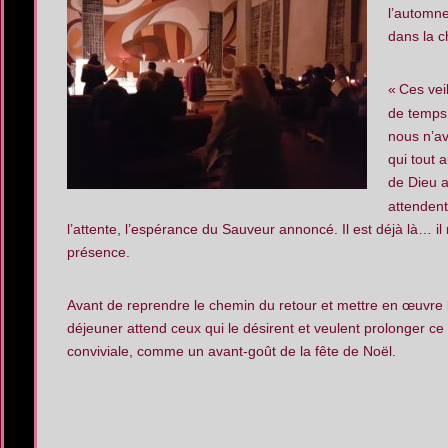
l’automne
dans la c
«
Ces vei
de temps
nous n’av
qui tout 
de Dieu au
attendent
l’attente, l’espérance du Sauveur annoncé. Il est déjà là… i
présence.
Avant de reprendre le chemin du retour et mettre en œuvre l
déjeuner attend ceux qui le désirent et veulent prolonger c
conviviale, comme un avant-goût de la fête de Noël.