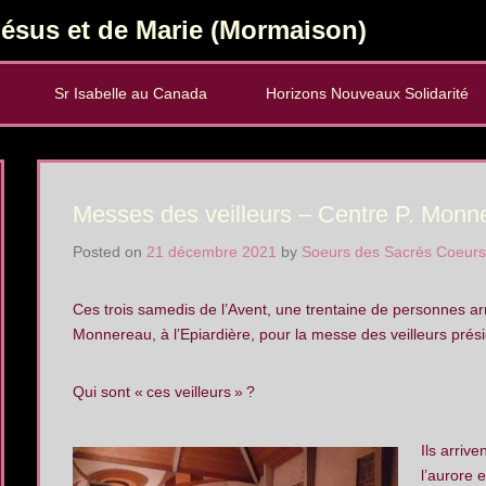
ésus et de Marie (Mormaison)
Sr Isabelle au Canada
Horizons Nouveaux Solidarité
Messes des veilleurs – Centre P. Monn
Posted on
21 décembre 2021
by
Soeurs des Sacrés Coeurs
Ces trois samedis de l’Avent, une trentaine de personnes ar
Monnereau, à l’Epiardière, pour la messe des veilleurs prés
Qui sont «
ces veilleurs
»
?
Ils arriv
l’aurore 