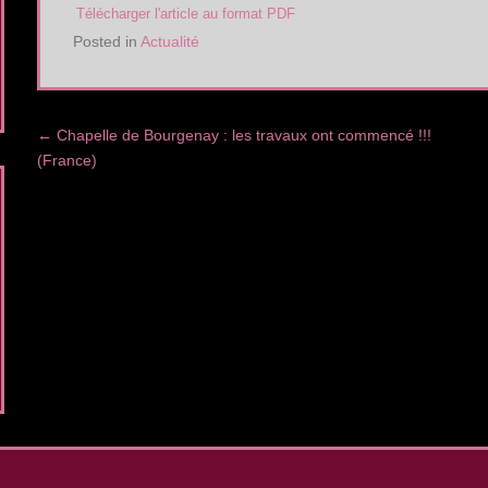
Télécharger l'article au format PDF
Posted in
Actualité
Post navigation
←
Chapelle de Bourgenay : les travaux ont commencé !!!
(France)