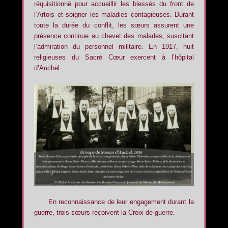
réquisitionné pour accueillir les blessés du front de
l’Artois et soigner les maladies contagieuses. Durant
toute la durée du conflit, les sœurs assurent une
présence continue au chevet des malades, suscitant
l’admiration du personnel militaire. En 1917, huit
religieuses du Sacré Cœur exercent à l’hôpital
d’Auchel.
En reconnaissance de leur engagement durant la
guerre, trois sœurs reçoivent la Croix de guerre.