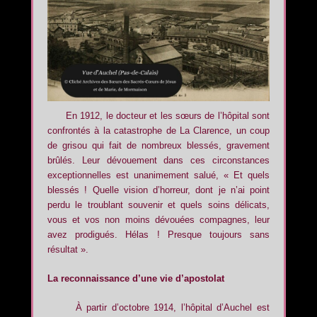
En 1912, le docteur et les sœurs de l’hôpital sont
confrontés à la catastrophe de La Clarence, un coup
de grisou qui fait de nombreux blessés, gravement
brûlés. Leur dévouement dans ces circonstances
exceptionnelles est unanimement salué, « Et quels
blessés ! Quelle vision d’horreur, dont je n’ai point
perdu le troublant souvenir et quels soins délicats,
vous et vos non moins dévouées compagnes, leur
avez prodigués. Hélas ! Presque toujours sans
résultat ».
La reconnaissance d’une vie d’apostolat
À partir d’octobre 1914, l’hôpital d’Auchel est