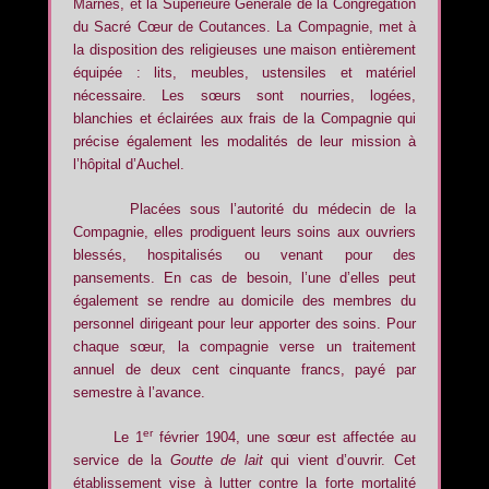
Marnes, et la Supérieure Générale de la Congrégation
du Sacré Cœur de Coutances. La Compagnie, met à
la disposition des religieuses une maison entièrement
équipée : lits, meubles, ustensiles et matériel
nécessaire. Les sœurs sont nourries, logées,
blanchies et éclairées aux frais de la Compagnie qui
précise également les modalités de leur mission à
l’hôpital d’Auchel.
Placées sous l’autorité du médecin de la
Compagnie, elles prodiguent leurs soins aux ouvriers
blessés, hospitalisés ou venant pour des
pansements. En cas de besoin, l’une d’elles peut
également se rendre au domicile des membres du
personnel dirigeant pour leur apporter des soins. Pour
chaque sœur, la compagnie verse un traitement
annuel de deux cent cinquante francs, payé par
semestre à l’avance.
er
Le 1
février 1904, une sœur est affectée au
service de la
Goutte de lait
qui vient d’ouvrir. Cet
établissement vise à lutter contre la forte mortalité