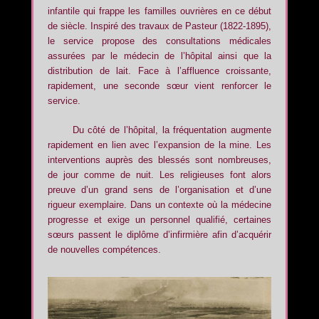
infantile qui frappe les familles ouvrières en ce début
de siècle. Inspiré des travaux de Pasteur (1822-1895),
le service propose des consultations médicales
assurées par le médecin de l’hôpital ainsi que la
distribution de lait. Face à l’affluence croissante,
rapidement, une seconde sœur vient renforcer le
service.
Du côté de l’hôpital, la fréquentation augmente
rapidement en lien avec l’expansion de la mine. Les
interventions auprès des blessés sont nombreuses,
de jour comme de nuit. Les religieuses font alors
preuve d’un grand sens de l’organisation et d’une
rigueur exemplaire. Dans un contexte où la médecine
progresse et exige un personnel qualifié, certaines
sœurs passent le diplôme d’infirmière afin d’acquérir
de nouvelles compétences.