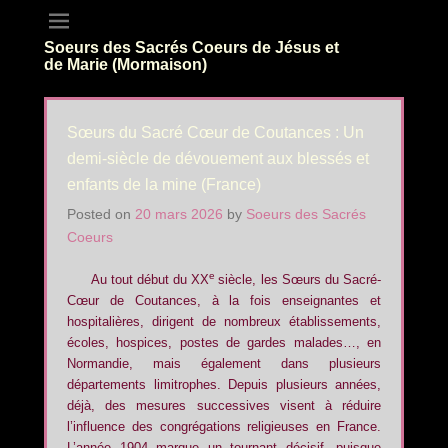
Soeurs des Sacrés Coeurs de Jésus et
de Marie (Mormaison)
Sœurs du Sacré Cœur de Coutances : Un
demi-siècle de dévouement aux blessés et
enfants de la mine (France)
Posted on
20 mars 2026
by
Soeurs des Sacrés
Coeurs
e
Au tout début du XX
siècle, les Sœurs du Sacré-
Cœur de Coutances, à la fois enseignantes et
hospitalières, dirigent de nombreux établissements,
écoles, hospices, postes de gardes malades…, en
Normandie, mais également dans plusieurs
départements limitrophes. Depuis plusieurs années,
déjà, des mesures successives visent à réduire
l’influence des congrégations religieuses en France.
L’année 1904 marque un tournant décisif, puisque