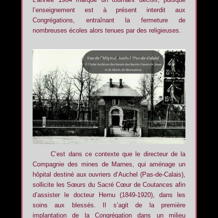
l’enseignement est à présent interdit aux
Congrégations, entraînant la fermeture de
nombreuses écoles alors tenues par des religieuses.
C’est dans ce contexte que le directeur de la
Compagnie des mines de Marnes, qui aménage un
hôpital destiné aux ouvriers d’Auchel (Pas-de-Calais),
sollicite les Sœurs du Sacré Cœur de Coutances afin
d’assister le docteur Hernu (1849-1920), dans les
soins aux blessés. Il s’agit de la première
implantation de la Congrégation dans un milieu