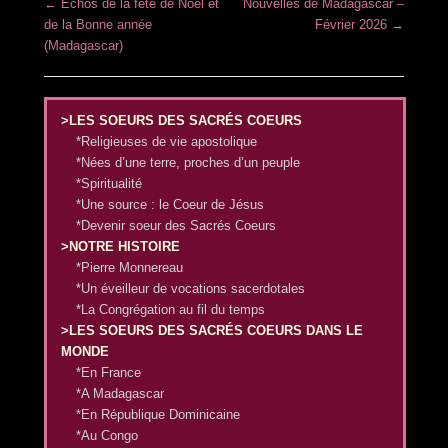
Post navigation
←
Echos de la fête de Noël et
Nouvelles de Madagascar –
de la Bonne année
Février 2026
→
(Madagascar)
>LES SOEURS DES SACRÉS COEURS
*Religieuses de vie apostolique
*Nées d’une terre, proches d’un peuple
*Spiritualité
*Une source : le Coeur de Jésus
*Devenir soeur des Sacrés Coeurs
>NOTRE HISTOIRE
*Pierre Monnereau
*Un éveilleur de vocations sacerdotales
*La Congrégation au fil du temps
>LES SOEURS DES SACRÉS COEURS DANS LE
MONDE
*En France
*A Madagascar
*En République Dominicaine
*Au Congo