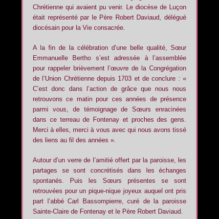
Chrétienne qui avaient pu venir. Le diocèse de Luçon
était représenté par le Père Robert Daviaud, délégué
diocésain pour la Vie consacrée.
A la fin de la célébration d’une belle qualité, Sœur
Emmanuelle Bertho s’est adressée à l’assemblée
pour rappeler brièvement l’œuvre de la Congrégation
de l’Union Chrétienne depuis 1703 et de conclure : «
C’est donc dans l’action de grâce que nous nous
retrouvons ce matin pour ces années de présence
parmi vous, de témoignage de Sœurs enracinées
dans ce terreau de Fontenay et proches des gens.
Merci à elles, merci à vous avec qui nous avons tissé
des liens au fil des années ».
Autour d’un verre de l’amitié offert par la paroisse, les
partages se sont concrétisés dans les échanges
spontanés. Puis les Sœurs présentes se sont
retrouvées pour un pique-nique joyeux auquel ont pris
part l’abbé Carl Bassompierre, curé de la paroisse
Sainte-Claire de Fontenay et le Père Robert Daviaud.