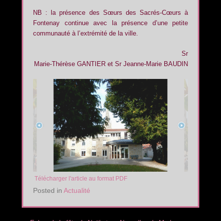
NB : la présence des Sœurs des Sacrés-Cœurs à
Fontenay continue avec la présence d’une petite
communauté à l’extrémité de la ville.
Sr
Marie-Thérèse GANTIER et Sr Jeanne-Marie BAUDIN
Télécharger l'article au format PDF
Posted in
Actualité