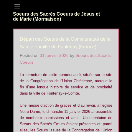
Soeurs des Sacrés Coeurs de Jésus et
de Marie (Mormaison)
Départ des Sœurs de la Communauté de la
Sainte Famille de Fontenay (France)
Posted on
31 janvier 2026
by
Soeurs des Sacrés
Coeurs
La fermeture de cette communauté, située sur le site
de la Congrégation de l’Union Chrétienne, marque la
fin d’une longue histoire de service et de proximité
dans la ville de Fontenay-le-Comte.
Une messe d’action de grâces et d’au revoir, à l’église
Notre-Dame, le dimanche 11 janvier 2026 a rassemblé
de nombreux paroissiens et amis. Une trentaine de
Sœurs des Sacrés-Cœurs étaient présentes et, parmi
elles, les Sœurs issues de la Congrégation de l’Union