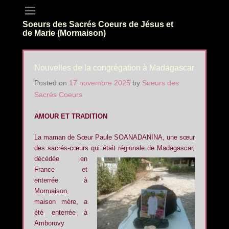
Soeurs des Sacrés Coeurs de Jésus et
de Marie (Mormaison)
Nouvelles de la congrégation à Madagascar
Posted on
17 novembre 2025
by
Soeurs des
Sacrés Coeurs
AMOUR ET TRADITION
La maman de Sœur Paule SOANADANINA, une sœur
des sacrés-cœurs
qui était régionale de Madagascar,
décédée en
France et
enterrée à
Mormaison,
maison mère, a
été enterrée à
Amborovy