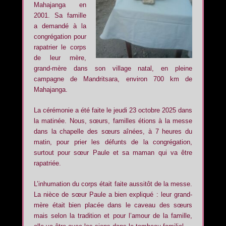
Mahajanga en
2001. Sa famille
a demandé à la
congrégation pour
rapatrier le corps
de leur mère,
grand-mère dans son village natal, en pleine
campagne de Mandritsara, environ 700 km de
Mahajanga.
La cérémonie a été faite le jeudi 23 octobre 2025 dans
la matinée. Nous, sœurs, familles étions à la messe
dans la chapelle des sœurs aînées, à 7 heures du
matin, pour prier les défunts de la congrégation,
surtout pour sœur Paule et sa maman qui va être
rapatriée.
L’inhumation du corps était faite aussitôt de la messe.
La nièce de sœur Paule a bien expliqué : leur grand-
mère était bien placée dans le caveau des sœurs
mais selon la tradition et pour l’amour de la famille,