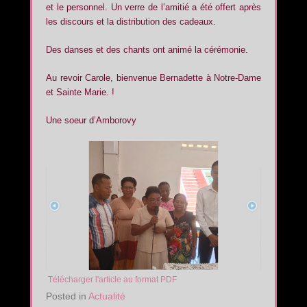
et le personnel. Un verre de l’amitié a été offert après
les discours et la distribution des cadeaux.
Des danses et des chants ont animé la cérémonie.
Au revoir Carole, bienvenue Bernadette à Notre-Dame
et Sainte Marie. !
Une soeur d’Amborovy
Télécharger l'article au format PDF
Posted in
Actualité