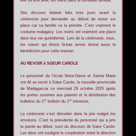
elle va être avec les siens dans le tombeau familial.
Des discours étaient faits trois jours avant la
cérémonie pour demander au défunt de rester sur
place car sa famille va la prendre. C’est vraiment le
coutume malagasy. Les morts ont vraiment une place
dans leur vie quotidienne. Lors de la cérémonie, nous,
les sœurs qui étions là-bas avons donné aussi la
bénédiction pour cette maman.
AU REVOIR à SOEUR CAROLE
Le personnel de l’école Notre-Dame et Sainte Marie
ont dit au revoir à Sœur Carole, la nouvelle provinciale
de Madagascar ce mercredi 29 octobre 2025 après
les portes ouvertes aux parents et la distribution des
er
er
bulletins du 1
bulletin du 1
trimestre.
La cérémonie s’est déroulée dans la joie malgré les
émotions. C’est la présidente du personnel qui a pris
la parole au début, suivi du discours de Sœur Carole.
Les deux ont souligné la coopération entre la direction