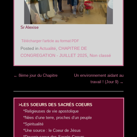
Sr Alexise
Télécharger l'article au format PDF
Posted in
Actualité
,
CHAPITRE DE
CONGREGATION - JUILLET 2025
,
Non classé
Post navigation
←
8ème jour du Chapitre
Un environnement aidant au
travail ! (Jour 9)
→
>LES SOEURS DES SACRÉS COEURS
*Religieuses de vie apostolique
*Nées d’une terre, proches d’un peuple
*Spiritualité
*Une source : le Coeur de Jésus
*Devenir soeur des Sacrés Coeurs