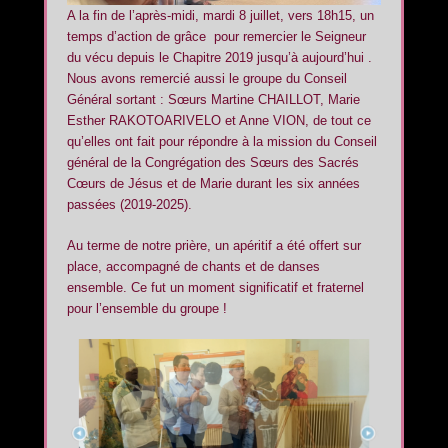
A la fin de l’après-midi, mardi 8 juillet, vers 18h15, un
temps d’action de grâce pour remercier le Seigneur
du vécu depuis le Chapitre 2019 jusqu’à aujourd’hui .
Nous avons remercié aussi le groupe du Conseil
Général sortant : Sœurs Martine CHAILLOT, Marie
Esther RAKOTOARIVELO et Anne VION, de tout ce
qu’elles ont fait pour répondre à la mission du Conseil
général de la Congrégation des Sœurs des Sacrés
Cœurs de Jésus et de Marie durant les six années
passées (2019-2025).
Au terme de notre prière, un apéritif a été offert sur
place, accompagné de chants et de danses
ensemble. Ce fut un moment significatif et fraternel
pour l’ensemble du groupe !