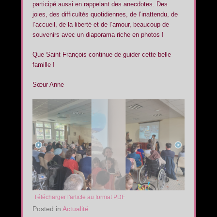
participé aussi en rappelant des anecdotes. Des
joies, des difficultés quotidiennes, de l’inattendu, de
l’accueil, de la liberté et de l’amour, beaucoup de
souvenirs avec un diaporama riche en photos !
Que Saint François continue de guider cette belle
famille !
Sœur Anne
Télécharger l'article au format PDF
Posted in
Actualité