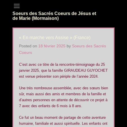
Soeurs des Sacrés Coeurs de Jésus et
de Marie (Mormaison)
« En marche vers Assise » (France)
Posted on
18 février 2025
by
Soeurs des Sacrés
Coeurs
C’est avec ce titre de la rencontre-témoignage du 25
janvier 2025, que la famille GIRAUDEAU GUYOCHET
est venue présenter son périple de l’année 2024.
Une très nombreuse assemblée, avec des sœurs bien
sûr, mais aussi des amis et membres de la famille et
d’autres personnes en attente de découvrir ce projet à
7 avec des enfants de 6 mois à 8 ans.
Ce fut un beau moment de partage de cette aventure
humaine, familiale et aussi spirituelle. Les enfants ont