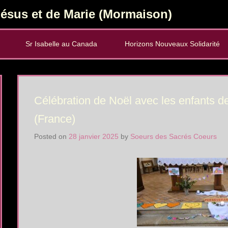
ésus et de Marie (Mormaison)
Sr Isabelle au Canada
Horizons Nouveaux Solidarité
Célébration de Noël avec les enfants d
(France)
Posted on
28 janvier 2025
by
Soeurs des Sacrés Coeurs