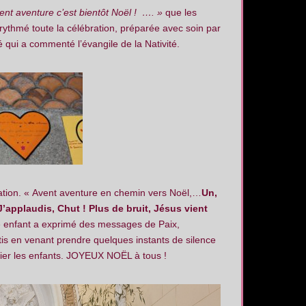
nt aventure c’est bientôt Noël ! …. »
que les
rythmé toute la célébration, préparée avec soin par
 qui a commenté l’évangile de la Nativité.
ation. « Avent aventure en chemin vers Noël,…
Un,
 J’applaudis, Chut ! Plus de bruit,
Jésus vient
enfant a exprimé des messages de Paix,
is en venant prendre quelques instants de silence
lier les enfants. JOYEUX NOËL à tous !