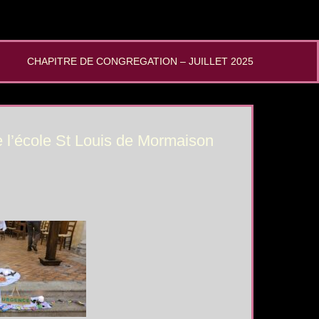
CHAPITRE DE CONGREGATION – JUILLET 2025
e l’école St Louis de Mormaison