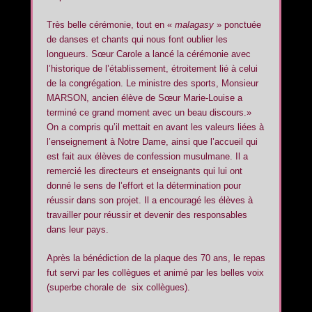
Très belle cérémonie, tout en «
malagasy
» ponctuée
de danses et chants qui nous font oublier les
longueurs. Sœur Carole a lancé la cérémonie avec
l’historique de l’établissement, étroitement lié à celui
de la congrégation. Le ministre des sports, Monsieur
MARSON, ancien élève de Sœur Marie-Louise a
terminé ce grand moment avec un beau discours.»
On a compris qu’il mettait en avant les valeurs liées à
l’enseignement à Notre Dame, ainsi que l’accueil qui
est fait aux élèves de confession musulmane. Il a
remercié les directeurs et enseignants qui lui ont
donné le sens de l’effort et la détermination pour
réussir dans son projet. Il a encouragé les élèves à
travailler pour réussir et devenir des responsables
dans leur pays.
Après la bénédiction de la plaque des 70 ans, le repas
fut servi par les collègues et animé par les belles voix
(superbe chorale de six collègues).