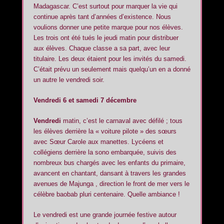
Madagascar. C’est surtout pour marquer la vie qui
continue après tant d’années d’existence. Nous
voulions donner une petite marque pour nos élèves.
Les trois ont été tués le jeudi matin pour distribuer
aux élèves. Chaque classe a sa part, avec leur
titulaire. Les deux étaient pour les invités du samedi.
C’était prévu un seulement mais quelqu’un en a donné
un autre le vendredi soir.
Vendredi 6 et samedi 7 décembre
Vendredi
matin, c’est le carnaval avec défilé ; tous
les élèves derrière la « voiture pilote » des sœurs
avec Sœur Carole aux manettes. Lycéens et
collégiens derrière la sono embarquée, suivis des
nombreux bus chargés avec les enfants du primaire,
avancent en chantant, dansant à travers les grandes
avenues de Majunga , direction le front de mer vers le
célèbre baobab pluri centenaire. Quelle ambiance !
Le vendredi est une grande journée festive autour