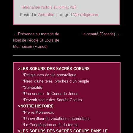
Télécharger l'article au format PDF
Posted in
Actualité
|
Tagged
Vie religieuse
Post navigation
←
Présence au marché de
La beauté (Canada)
→
Noël de l’école St Louis de
Mormaison (France)
>LES SOEURS DES SACRÉS COEURS
*Religieuses de vie apostolique
*Nées d’une terre, proches d’un peuple
*Spiritualité
*Une source : le Coeur de Jésus
*Devenir soeur des Sacrés Coeurs
>NOTRE HISTOIRE
*Pierre Monnereau
*Un éveilleur de vocations sacerdotales
*La Congrégation au fil du temps
>LES SOEURS DES SACRÉS COEURS DANS LE