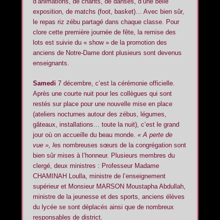
d’animations, de chants, de danses, d’une belle
exposition, de matchs (foot, basket)… Avec bien sûr,
le repas riz zébu partagé dans chaque classe. Pour
clore cette première journée de fête, la remise des
lots est suivie du « show » de la promotion des
anciens de Notre-Dame dont plusieurs sont devenus
enseignants.
Samedi
7 décembre, c’est la cérémonie officielle.
Après une courte nuit pour les collègues qui sont
restés sur place pour une nouvelle mise en place
(ateliers nocturnes autour des zébus, légumes,
gâteaux, installations… toute la nuit), c’est le grand
jour où on accueille du beau monde.
« A perte de
vue », l
es nombreuses sœurs de la congrégation sont
bien sûr mises à l’honneur. Plusieurs membres du
clergé, deux ministres : Professeur Madame
CHAMINAH Loulla, ministre de l’enseignement
supérieur et Monsieur MARSON Moustapha Abdullah,
ministre de la jeunesse et des sports, anciens élèves
du lycée se sont déplacés ainsi que de nombreux
responsables de district.