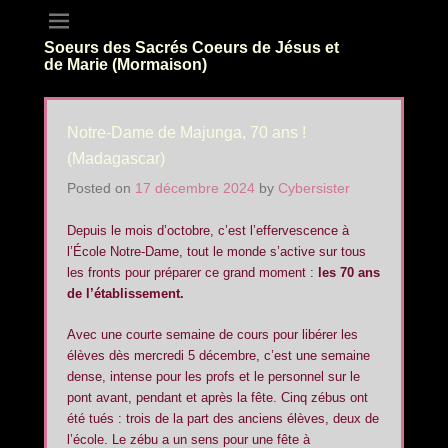
Soeurs des Sacrés Coeurs de Jésus et
de Marie (Mormaison)
Notre-Dame de Majunga, 70 ans !
(Madagascar)
Posted on
17 décembre 2024
by
Cybersister
Depuis le mois d’octobre, c’est l’effervescence à
l’École Notre-Dame, tout le monde s’active sur tous
les fronts pour préparer ce grand moment :
les 70 ans
de l’établissement.
Avec une courte semaine de cours pour libérer les
élèves dès mercredi 5 décembre, c’est une semaine
dense, intense pour les profs et le personnel sur le
pont avant, pendant et après la fête. Cinq zébus ont
été tués : trois de la part des anciens élèves, deux de
l’école. Le zébu a un sens pour une fête à