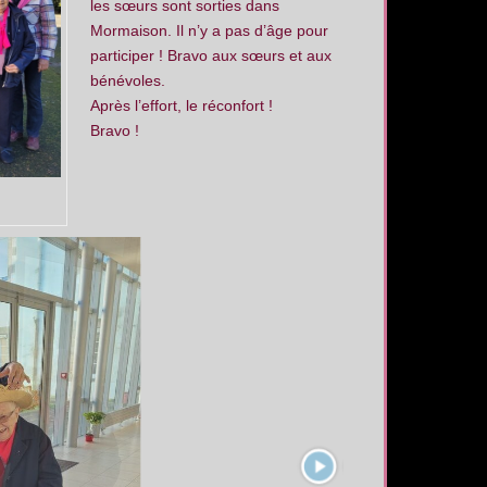
les sœurs sont sorties dans
Mormaison. Il n’y a pas d’âge pour
participer ! Bravo aux sœurs et aux
bénévoles.
Après l’effort, le réconfort !
Bravo !