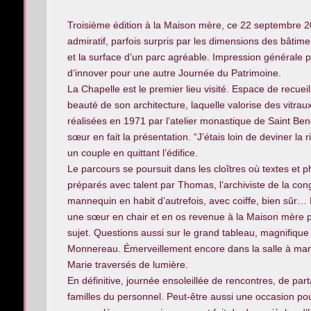
Troisième édition à la Maison mère, ce 22 septembre 20
admiratif, parfois surpris par les dimensions des bâtiment
et la surface d’un parc agréable. Impression générale 
d’innover pour une autre Journée du Patrimoine.
La Chapelle est le premier lieu visité. Espace de recuei
beauté de son architecture, laquelle valorise des vitrau
réalisées en 1971 par l’atelier monastique de Saint Beno
sœur en fait la présentation. “Jʼétais loin de deviner la
un couple en quittant l’édifice.
Le parcours se poursuit dans les cloîtres où textes et
préparés avec talent par Thomas, l’archiviste de la co
mannequin en habit d’autrefois, avec coiffe, bien sûr… 
une sœur en chair et en os revenue à la Maison mère 
sujet. Questions aussi sur le grand tableau, magnifique 
Monnereau. Émerveillement encore dans la salle à mang
Marie traversés de lumière.
En définitive, journée ensoleillée de rencontres, de part
familles du personnel. Peut-être aussi une occasion po