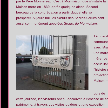
par le Père Monnereau, c’est à Mormaison que s’installe la
Maison mère en 1839, après quelques aléas. Second
berceau de la congrégation à partir duquel elle va
prospérer. Aujourd’hui, les Sœurs des Sacrés-Cœurs sont
aussi communément appelées
Sœurs de Mormaison.
Témoin de
commune, 
avec l’As
une march
mère. Le 
accueilla
l’histoir
projectio
Maison m
Lors de
cette journée, les visiteurs ont pu découvrir la richesse de c
patrimoine, à travers des visites guidées et une exposition