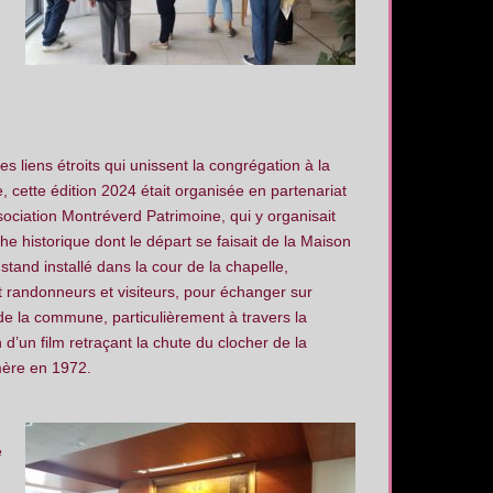
s liens étroits qui unissent la congrégation à la
cette édition 2024 était organisée en partenariat
sociation Montréverd Patrimoine, qui y organisait
e historique dont le départ se faisait de la Maison
stand installé dans la cour de la chapelle,
it randonneurs et visiteurs, pour échanger sur
e de la commune, particulièrement à travers la
n d’un film retraçant la chute du clocher de la
ère en 1972.
e