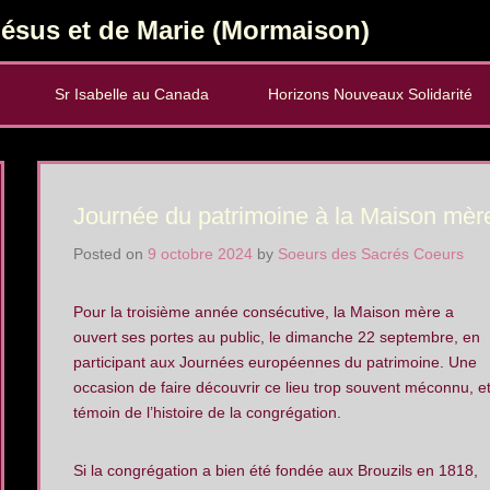
ésus et de Marie (Mormaison)
Sr Isabelle au Canada
Horizons Nouveaux Solidarité
Journée du patrimoine à la Maison mère
Posted on
9 octobre 2024
by
Soeurs des Sacrés Coeurs
Pour la troisième année consécutive, la Maison mère a
ouvert ses portes au public, le dimanche 22 septembre, en
participant aux Journées européennes du patrimoine. Une
occasion de faire découvrir ce lieu trop souvent méconnu, e
témoin de l’histoire de la congrégation.
Si la congrégation a bien été fondée aux Brouzils en 1818,