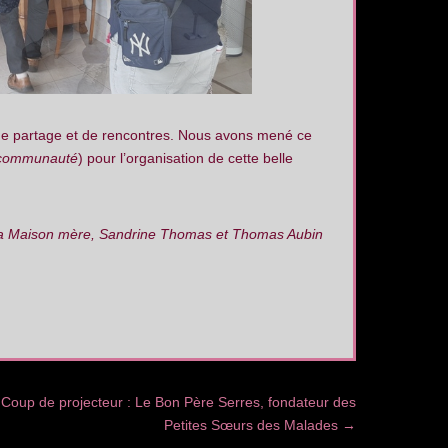
e de partage et de rencontres. Nous avons mené ce
e communauté
) pour l’organisation de cette belle
la Maison mère, Sandrine Thomas et Thomas Aubin
Coup de projecteur : Le Bon Père Serres, fondateur des
Petites Sœurs des Malades
→