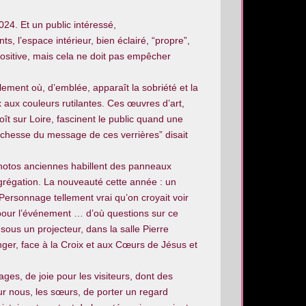
24. Et un public intéressé,
s, l’espace intérieur, bien éclairé, “propre”,
positive, mais cela ne doit pas empêcher
llement où, d’emblée, apparaît la sobriété et la
x aux couleurs rutilantes. Ces œuvres d’art,
ît sur Loire, fascinent le public quand une
 richesse du message de ces verrières” disait
 photos anciennes habillent des panneaux
ngrégation. La nouveauté cette année : un
Personnage tellement vrai qu’on croyait voir
pour l’événement … d’où questions sur ce
sous un projecteur, dans la salle Pierre
er, face à la Croix et aux Cœurs de Jésus et
ages, de joie pour les visiteurs, dont des
ur nous, les sœurs, de porter un regard