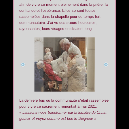
afin de vivre ce moment pleinement dans la prière, la
confiance et l’espérance. Elles se sont toutes
rassemblées dans la chapelle pour ce temps fort
communautaire. J’ai vu des sœurs heureuses,
rayonnantes, leurs visages en disaient long.
La dernière fois où la communauté s’était rassemblée
pour vivre ce sacrement remontait à mai 2021.
« Laissons-nous transformer par la lumière du Christ,
goutez et voyez comme est bon le Seigneur »