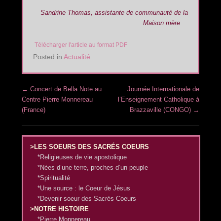
Sandrine Thomas, assistante de communauté de la
Maison mère
Télécharger l'article au format PDF
Posted in
Actualité
Post navigation
←
Concert de Bella Note au
Journée Internationale de
Centre Pierre Monnereau
l’Enseignement Catholique à
(France)
Brazzaville (CONGO)
→
>LES SOEURS DES SACRÉS COEURS
*Religieuses de vie apostolique
*Nées d’une terre, proches d’un peuple
*Spiritualité
*Une source : le Coeur de Jésus
*Devenir soeur des Sacrés Coeurs
>NOTRE HISTOIRE
*Pierre Monnereau