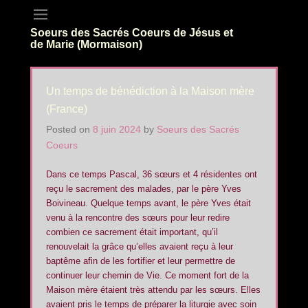
Soeurs des Sacrés Coeurs de Jésus et
de Marie (Mormaison)
Un temps de bénédiction à la Maison mère
(France)
Posted on
8 juin 2024
by
Soeurs des Sacrés
Coeurs
Dans ce temps Pascal, 36 sœurs et 4 résidentes ont
reçu le sacrement des malades, par le père Yves
Boivineau. Quelque temps avant, le père Yves était
venu à la rencontre des sœurs pour leur redire
combien ce sacrement était important, qu’il
renouvelait la grâce qu’elles avaient reçu à leur
baptême afin de les fortifier et leur permettre de
continuer leur chemin de Vie. Ce moment fort de la
Maison mère étaient très attendu par les sœurs. Elles
avaient pris le temps de préparer la liturgie avec soin