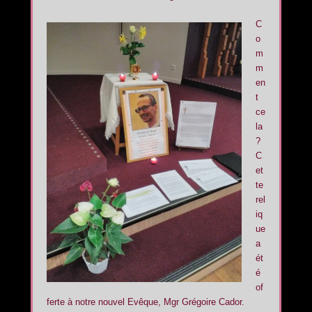
C
o
m
m
en
t
ce
la
?
C
et
te
rel
iq
ue
a
ét
é
of
ferte à notre nouvel Evêque, Mgr Grégoire Cador.