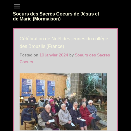
Soeurs des Sacrés Coeurs de Jésus et
de Marie (Mormaison)
Célébration de Noël des jeunes du collège
des Brouzils (France)
Posted on
10 janvier 2024
by
Soeurs des Sacrés
Coeurs