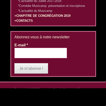
*L’actualité du Jubilé 2017-2018
*Comédie Musicamp: présentation et inscriptions
*L’actualité du Musicamp
>CHAPITRE DE CONGRÉGATION 2019
>CONTACTS
Abonnez-vous à notre newsletter
E-mail
*
Copyright © 2017
Soeurs des Sacrés Coeurs de Jésus et de
Marie (Mormaison)
All Rights Reserved.
Adventurous Theme by
Catch Themes