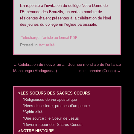
En réponse à l’invitation du collège Notre Dame de
l’Espérance des Brouzils, un certain nombre de
résidentes étaient présentes à la célébration de Noël
des jeunes du collège en l’église paroissiale.
Télécharger l'article au format PDF
Posted in
Actualité
Post navigation
←
Célébration du nouvel an à
Journée mondiale de l’enfance
Mahajunga (Madagascar)
missionnaire (Congo)
→
>LES SOEURS DES SACRÉS COEURS
*Religieuses de vie apostolique
*Nées d’une terre, proches d’un peuple
*Spiritualité
*Une source : le Coeur de Jésus
*Devenir soeur des Sacrés Coeurs
>NOTRE HISTOIRE