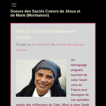
Soeurs des Sacrés Coeurs de Jésus et
de Marie (Mormaison)
Visite de Sr Sarah à la Maison mère
(France)
Posted on
24 mai 2023
by
Soeurs des Sacrés
Coeurs
Un
témoignage
poignant,
touchant de
sœur Sarah
venu en
France pour
témoigner de
son quotidien
auprès des chiffonniers du Caire. Merci à sœur Sarah