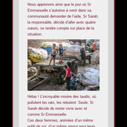
Nous apprenons ainsi que le jour où Sr
Emmanuelle s’autorise à venir dans sa
communauté demander de l’aide, Sr Sarah,
la responsable, décide d’aller avec quatre
sœurs, se rendre compte sur place de la
situation.
Hélas ! L’incroyable misère des taudis, où
pullulent les rats, les rebutent. Seule, Sr
Sarah décide de rester vivre avec et
comme Sr Emmanuelle.
Ces deux femmes, animées d’un même
oubli de soi, d’un même amour pour leurs