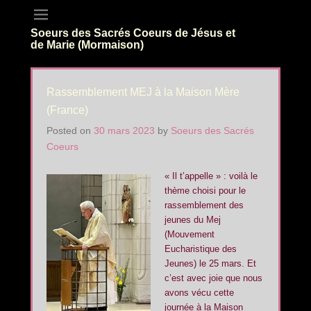
Soeurs des Sacrés Coeurs de Jésus et
de Marie (Mormaison)
Rassemblement MEJ à la Maison Mère
(France)
Posted on
30 mars 2023
by
Soeurs des Sacrés
Coeurs
« Il t’appelle » : voilà le
thème choisi pour le
rassemblement des
jeunes du Mej
(Mouvement
Eucharistique des
Jeunes) le 25 mars. Et
c’est avec joie que nous
avons vécu cette
journée à la Maison