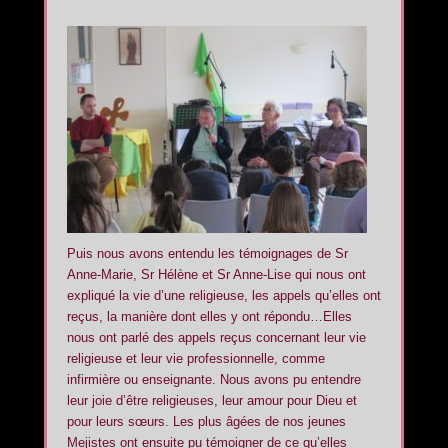
Puis nous avons entendu les témoignages de Sr
Anne-Marie, Sr Hélène et Sr Anne-Lise qui nous ont
expliqué la vie d’une religieuse, les appels qu’elles ont
reçus, la manière dont elles y ont répondu…Elles
nous ont parlé des appels reçus concernant leur vie
religieuse et leur vie professionnelle, comme
infirmière ou enseignante. Nous avons pu entendre
leur joie d’être religieuses, leur amour pour Dieu et
pour leurs sœurs. Les plus âgées de nos jeunes
Mejistes ont ensuite pu témoigner de ce qu’elles