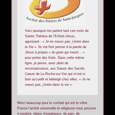
Voici pourquoi me parlent tant ces mots de
Sainte Thérèse de l’Enfant-Jésus,
agonisant : «
Je ne meurs pas, j’entre dans
la Vie
». Ils me font penser à la parole de
Jésus à propos «
du grain qui meurt…
»
pour porter des fruits. Dans cette même
ligne, je pense, avec plein de
reconnaissance, aux Sœurs des Sacrés
Cœurs de La Roche-sur-Yon qui m’ont si
bien accueilli et hébergé chez elles. «
Je ne
meurs pas, j’entre dans la vie
».
Merci beaucoup pour le combat qui est le vôtre.
Puisse l’amitié universelle et religieuse nous pousser
à renaître, pleins d’espérance, de paix, de