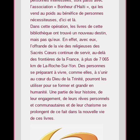
personnes intéressées, sont partis avec
l’association « Bonheur d’Haïti », qui les
vend au poids au bénéfice de personnes
nécessiteuses, d’ici et là.
Dans cette opération, les livres de cette
bibliothèque ont trouvé un nouveau destin,
mais pas qu’eux. En effet, avec eux,
l’offrande de la vie des religieuses des
Sacrés Cœurs continue de servir, au-delà
des frontières de la France, à plus de 7 065
km de La-Roche-Sur-Yon. Des personnes
se préparant à vivre, comme elles, à s’unir
au cœur du Dieu de la Trinité, pourront les
utiliser pour se former et grandir en
humanité. Une partie de leur histoire, de
leur engagement, de leurs rêves personnels
et communautaires et de leur charisme se
prolongent de ce fait dans la nouvelle vie
de ces livres.