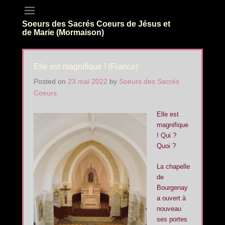
Soeurs des Sacrés Coeurs de Jésus et
de Marie (Mormaison)
Elle est magnifique ! (France)
Posted on
23 mai 2022
by
Soeurs des Sacrés
Coeurs
Elle est
magnifique
! Qui ?
Quoi ?
La chapelle
de
Bourgenay
a ouvert à
nouveau
ses portes