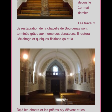
depuis le
1er mai
dernier.
Les travaux
de restauration de la chapelle de Bourgenay sont
terminés grâce aux nombreux donateurs. Il restera
l’éclairage et quelques finitions ça et là…
Déjà les chants et les prières s’y élèvent et les