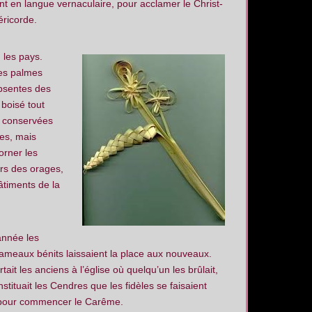
t en langue vernaculaire, pour acclamer le Christ-
éricorde.
n les pays.
Les palmes
absentes des
boisé tout
l conservées
ées, mais
orner les
ors des orages,
âtiments de la
nnée les
ameaux bénits laissaient la place aux nouveaux.
tait les anciens à l’église où quelqu’un les brûlait,
nstituait les Cendres que les fidèles se faisaient
pour commencer le Carême.