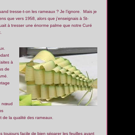
and tresse-t-on les rameaux ? Je l’ignore. Mais je
ns que vers 1958, alors que j’enseignais à St-
uait à tresser une énorme palme que notre Curé
.
aux.
ndant
aites à
lus de
ramé.
ntage
un nœud
ps
t de la qualité des rameaux.
as toujours facile de bien séparer les feuilles avant