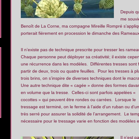
Depuis qu
me souvie
Benoît de La Corne, ma compagne Mireille Rompré s’appliq
porterait fièrement en procession le dimanche des Rameaux
Il n’existe pas de technique prescrite pour tresser les rame
Chaque personne peut déployer sa créativité; il existe cepe
une récurrence dans les modèles. Différentes tresses sont f
partir de deux, trois ou quatre feuilles. Pour les tresses à p
trois brins, on s’inspire de diverses techniques dont le mac
Une autre technique dite « cagée » donne des formes dava
en volume que la tresse. Celles-ci sont parfois appelées «
cocottes » qui peuvent être rondes ou carrées. Lorsque le
tressage est terminé, on le ferme à l’aide d’un ruban ou d’
très serré pour assurer la solidité de l’arrangement. Le tem
nécessaire pour le tressage varie en fonction des modèles e
Il n’est p