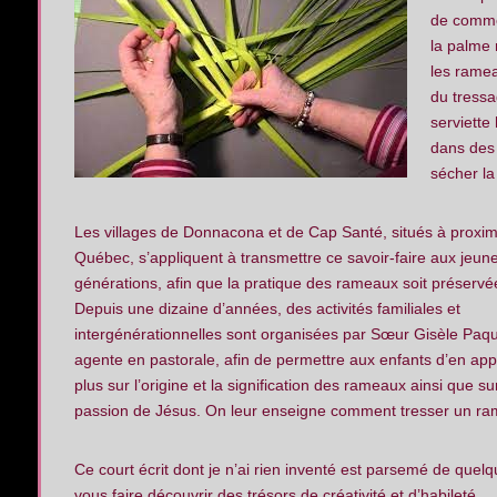
de commen
la palme 
les ramea
du tressa
serviette
dans des 
sécher la
Les villages de Donnacona et de Cap Santé, situés à proxim
Québec, s’appliquent à transmettre ce savoir-faire aux jeun
générations, afin que la pratique des rameaux soit préserv
Depuis une dizaine d’années, des activités familiales et
intergénérationnelles sont organisées par Sœur Gisèle Paqu
agente en pastorale, afin de permettre aux enfants d’en ap
plus sur l’origine et la signification des rameaux ainsi que su
passion de Jésus. On leur enseigne comment tresser un ram
Ce court écrit dont je n’ai rien inventé est parsemé de que
vous faire découvrir des trésors de créativité et d’habileté.