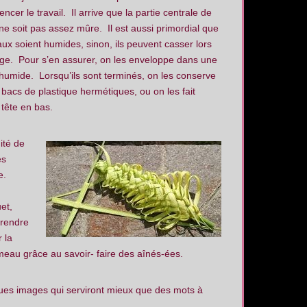
cer le travail. Il arrive que la partie centrale de
ne soit pas assez mûre. Il est aussi primordial que
ux soient humides, sinon, ils peuvent casser lors
ge. Pour s’en assurer, on les enveloppe dans une
 humide. Lorsqu’ils sont terminés, on les conserve
bacs de plastique hermétiques, ou on les fait
 tête en bas.
ité de
es
ée.
et,
prendre
r la
eau grâce au savoir- faire des aînés-ées.
lques images qui serviront mieux que des mots à