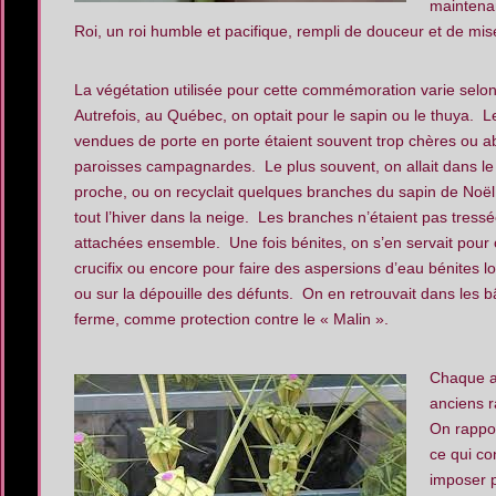
maintenan
Roi, un roi humble et pacifique, rempli de douceur et de mis
La végétation utilisée pour cette commémoration varie selo
Autrefois, au Québec, on optait pour le sapin ou le thuya. 
vendues de porte en porte étaient souvent trop chères ou 
paroisses campagnardes. Le plus souvent, on allait dans le 
proche, ou on recyclait quelques branches du sapin de Noë
tout l’hiver dans la neige. Les branches n’étaient pas tress
attachées ensemble. Une fois bénites, on s’en servait pour 
crucifix ou encore pour faire des aspersions d’eau bénites l
ou sur la dépouille des défunts. On en retrouvait dans les b
ferme, comme protection contre le « Malin ».
Chaque a
anciens r
On rappor
ce qui co
imposer 