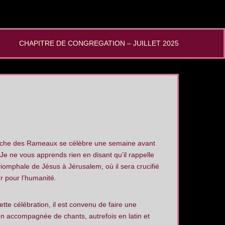
CHAPITRE DE CONGREGATION – JUILLET 2025
che des Rameaux se célèbre une semaine avant
e ne vous apprends rien en disant qu’il rappelle
triomphale de Jésus à Jérusalem, où il sera crucifié
 pour l’humanité.
ette célébration, il est convenu de faire une
n accompagnée de chants, autrefois en latin et