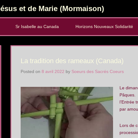
ésus et de Marie (Mormaison)
Sr Isabelle au Canada
Horizons Nouveaux Solidarité
La tradition des rameaux (Canada)
Posted on
8 avril 2022
by
Soeurs des Sacrés Coeurs
Le diman
Pâques. J
l’Entrée 
par amour
Lors de c
processio