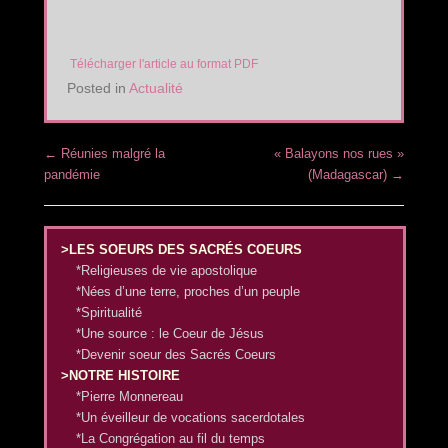
Télécharger l'article au format PDF
Posted in
Actualité
Post navigation
←
Réunies malgré la
« Balayons nos rues »
pandémie
(Madagascar)
→
>LES SOEURS DES SACRÉS COEURS
*Religieuses de vie apostolique
*Nées d’une terre, proches d’un peuple
*Spiritualité
*Une source : le Coeur de Jésus
*Devenir soeur des Sacrés Coeurs
>NOTRE HISTOIRE
*Pierre Monnereau
*Un éveilleur de vocations sacerdotales
*La Congrégation au fil du temps