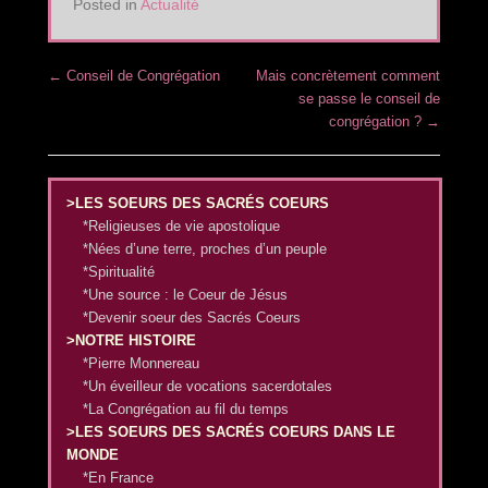
Posted in
Actualité
Post navigation
←
Conseil de Congrégation
Mais concrètement comment
se passe le conseil de
congrégation ?
→
>LES SOEURS DES SACRÉS COEURS
*Religieuses de vie apostolique
*Nées d’une terre, proches d’un peuple
*Spiritualité
*Une source : le Coeur de Jésus
*Devenir soeur des Sacrés Coeurs
>NOTRE HISTOIRE
*Pierre Monnereau
*Un éveilleur de vocations sacerdotales
*La Congrégation au fil du temps
>LES SOEURS DES SACRÉS COEURS DANS LE
MONDE
*En France