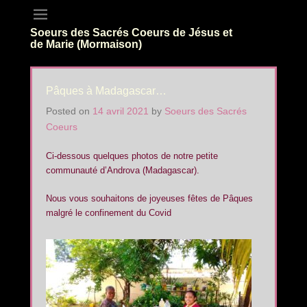
Soeurs des Sacrés Coeurs de Jésus et
de Marie (Mormaison)
Pâques à Madagascar…
Posted on
14 avril 2021
by
Soeurs des Sacrés
Coeurs
Ci-dessous quelques photos de notre petite
communauté d’Androva (Madagascar).
Nous vous souhaitons de joyeuses fêtes de Pâques
malgré le confinement du Covid