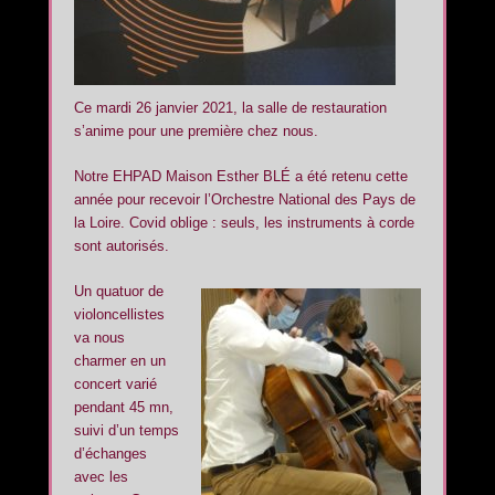
Ce mardi 26 janvier 2021, la salle de restauration
s’anime pour une première chez nous.
Notre EHPAD Maison Esther BLÉ a été retenu cette
année pour recevoir l’Orchestre National des Pays de
la Loire. Covid oblige : seuls, les instruments à corde
sont autorisés.
Un quatuor de
violoncellistes
va nous
charmer en un
concert varié
pendant 45 mn,
suivi d’un temps
d’échanges
avec les