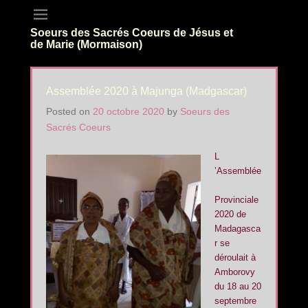
Soeurs des Sacrés Coeurs de Jésus et
de Marie (Mormaison)
Assemblée 2020 à Majunga (Madgascar)
Posted on
20 octobre 2020
by
Soeurs des
Sacrés Coeurs
L
’Assemblée
Provinciale
2020 de
Madagasca
r se
déroulait à
Amborovy
du 18 au 20
septembre