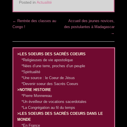
Posted in
Actualité
Post navigation
←
Rentrée des classes au
Accueil des jeunes novices,
Congo !
des postulantes à Madagascar
→
>LES SOEURS DES SACRÉS COEURS
*Religieuses de vie apostolique
*Nées d’une terre, proches d’un peuple
*Spiritualité
*Une source : le Coeur de Jésus
*Devenir soeur des Sacrés Coeurs
>NOTRE HISTOIRE
*Pierre Monnereau
*Un éveilleur de vocations sacerdotales
*La Congrégation au fil du temps
>LES SOEURS DES SACRÉS COEURS DANS LE
MONDE
*En France