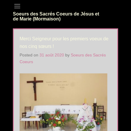
Soeurs des Sacrés Coeurs de Jésus et
de Marie (Mormaison)
Merci Seigneur pour les premiers voeux de
nos cinq sœurs !
Posted on
31 août 2020
by
Soeurs des Sacrés
Coeurs