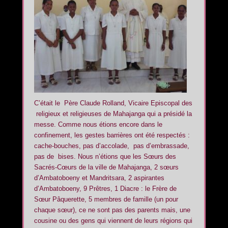
C’était le Père Claude Rolland, Vicaire Episcopal des
religieux et religieuses de Mahajanga qui a présidé la
messe. Comme nous étions encore dans le
confinement, les gestes barrières ont été respectés :
cache-bouches, pas d’accolade, pas d’embrassade,
pas de bises. Nous n’étions que les Sœurs des
Sacrés-Cœurs de la ville de Mahajanga, 2 sœurs
d’Ambatoboeny et Mandritsara, 2 aspirantes
d’Ambatoboeny, 9 Prêtres, 1 Diacre : le Frère de
Sœur Pâquerette, 5 membres de famille (un pour
chaque sœur), ce ne sont pas des parents mais, une
cousine ou des gens qui viennent de leurs régions qui