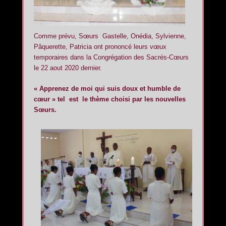
Comme prévu, Sœurs Gastelle, Onédia, Sylvienne,
Pâquerette, Patricia ont prononcé leurs vœux
temporaires dans la Congrégation des Sacrés-Cœurs
le 22 aout 2020 dernier.
« Apprenez de moi qui suis doux et humble de
cœur » tel est le thème choisi par les nouvelles
Sœurs.