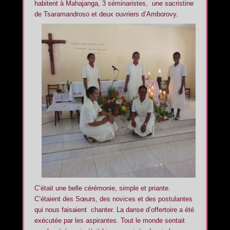
habitent à Mahajanga, 3 séminaristes, une sacristine
de Tsaramandroso et deux ouvriers d’Amborovy.
C’était une belle cérémonie, simple et priante.
C’étaient des Sœurs, des novices et des postulantes
qui nous faisaient chanter. La danse d’offertoire a été
exécutée par les aspirantes. Tout le monde sentait