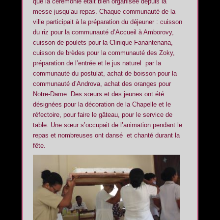
que la cérémonie était bien organisée depuis la
messe jusqu’au repas. Chaque communauté de la
ville participait à la préparation du déjeuner : cuisson
du riz pour la communauté d’Accueil à Amborovy,
cuisson de poulets pour la Clinique Fanantenana,
cuisson de brèdes pour la communauté des Zoky,
préparation de l’entrée et le jus naturel par la
communauté du postulat, achat de boisson pour la
communauté d’Androva, achat des oranges pour
Notre-Dame. Des sœurs et des jeunes ont été
désignées pour la décoration de la Chapelle et le
réfectoire, pour faire le gâteau, pour le service de
table. Une sœur s’occupait de l’animation pendant le
repas et nombreuses ont dansé et chanté durant la
fête.