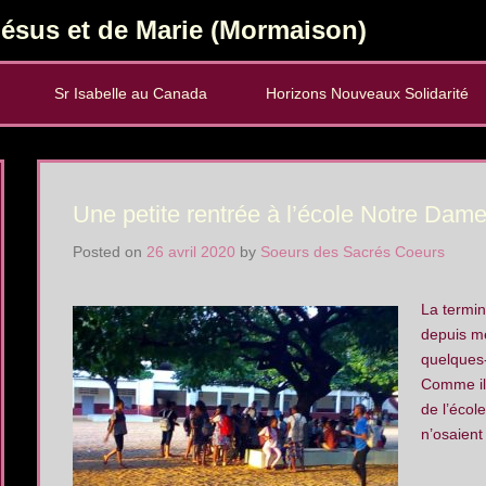
ésus et de Marie (Mormaison)
Sr Isabelle au Canada
Horizons Nouveaux Solidarité
Une petite rentrée à l’école Notre Dam
Posted on
26 avril 2020
by
Soeurs des Sacrés Coeurs
La termin
depuis me
quelques-
Comme il
de l’écol
n’osaient