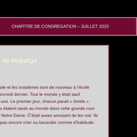
CHAPITRE DE CONGREGATION – JUILLET 2025
e de Majunga
ale et les troisièmes sont de nouveau à l’école
rcredi dernier. Tout le monde y était sauf
uns. Le premier jour, chacun parait « timide ».
s étaient seuls au monde dans cette grande cour
e Notre-Dame. C’était assez amusant de les voir. Ils
 pas encore crier ou bavarder comme d’habitude.