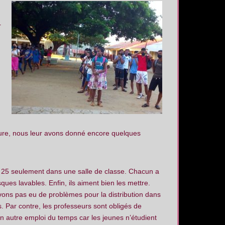
r
ture, nous leur avons donné encore quelques
t 25 seulement dans une salle de classe. Chacun a
ues lavables. Enfin, ils aiment bien les mettre.
ons pas eu de problèmes pour la distribution dans
s. Par contre, les professeurs sont obligés de
n autre emploi du temps car les jeunes n’étudient