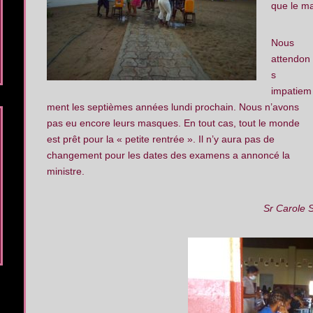
que le ma
Nous
attendon
s
impatiem
ment les septièmes années lundi prochain. Nous n’avons
pas eu encore leurs masques. En tout cas, tout le monde
est prêt pour la « petite rentrée ». Il n’y aura pas de
changement pour les dates des examens a annoncé la
ministre.
Sr Carole 