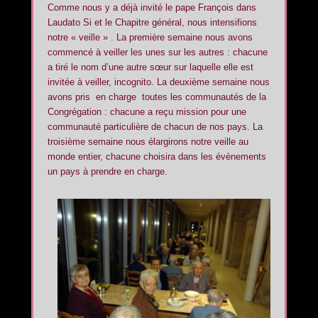
Comme nous y a déjà invité le pape François dans
Laudato Si et le Chapitre général, nous intensifions
notre « veille » . La première semaine nous avons
commencé à veiller les unes sur les autres : chacune
a tiré le nom d’une autre sœur sur laquelle elle est
invitée à veiller, incognito. La deuxième semaine nous
avons pris en charge toutes les communautés de la
Congrégation : chacune a reçu mission pour une
communauté particulière de chacun de nos pays. La
troisième semaine nous élargirons notre veille au
monde entier, chacune choisira dans les évènements
un pays à prendre en charge.