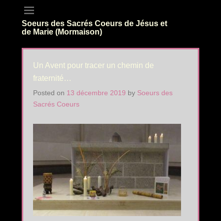
Soeurs des Sacrés Coeurs de Jésus et
de Marie (Mormaison)
Un Avent pour tracer un chemin de
fraternité…
Posted on
13 décembre 2019
by
Soeurs des
Sacrés Coeurs