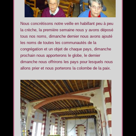
Nous concrétisons notre veille en habillant peu à peu
la crèche, la première semaine nous y avons déposé
tous nos noms, dimanche dernier nous avons ajouté
les noms de toutes les communautés de la
congrégation et un objet de chaque pays, dimanche
prochain nous apporterons le globe, le dernier
dimanche nous offrirons les pays pour lesquels nous
allons prier et nous porterons la colombe de la paix.