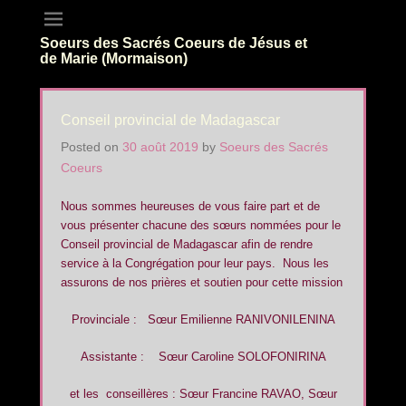
Soeurs des Sacrés Coeurs de Jésus et
de Marie (Mormaison)
Conseil provincial de Madagascar
Posted on
30 août 2019
by
Soeurs des Sacrés
Coeurs
Nous sommes heureuses de vous faire part et de
vous présenter chacune des sœurs nommées pour le
Conseil provincial de Madagascar afin de rendre
service à la Congrégation pour leur pays. Nous les
assurons de nos prières et soutien pour cette mission
Provinciale : Sœur Emilienne RANIVONILENINA
Assistante : Sœur Caroline SOLOFONIRINA
et les conseillères : Sœur Francine RAVAO, Sœur