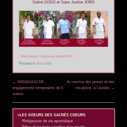
Goline GOGO et Sœur Justine JORO
Télécharger l'article au format PDF
Posted in
Actualité
Post navigation
←
MADAGASCAR :
Au service des jeunes et des
engagements temporaires de 5
vocations, à Lourdes
→
soeurs
>LES SOEURS DES SACRÉS COEURS
*Religieuses de vie apostolique
*Nées d’une terre, proches d’un peuple