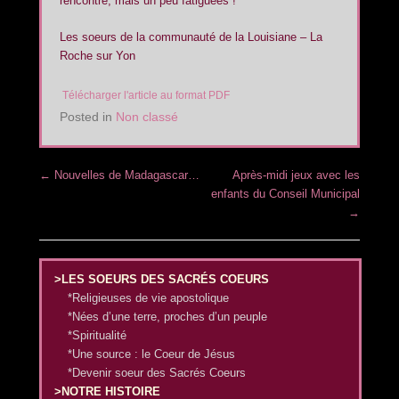
rencontre, mais un peu fatiguées !
Les soeurs de la communauté de la Louisiane – La
Roche sur Yon
Télécharger l'article au format PDF
Posted in
Non classé
Post navigation
←
Nouvelles de Madagascar…
Après-midi jeux avec les
enfants du Conseil Municipal
→
>LES SOEURS DES SACRÉS COEURS
*Religieuses de vie apostolique
*Nées d’une terre, proches d’un peuple
*Spiritualité
*Une source : le Coeur de Jésus
*Devenir soeur des Sacrés Coeurs
>NOTRE HISTOIRE