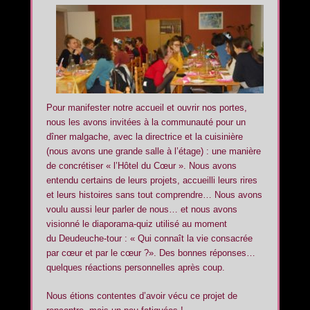
Pour manifester notre accueil et ouvrir nos portes,
nous les avons invitées à la communauté pour un
dîner malgache, avec la directrice et la cuisinière
(nous avons une grande salle à l’étage) : une manière
de concrétiser « l’Hôtel du Cœur ». Nous avons
entendu certains de leurs projets, accueilli leurs rires
et leurs histoires sans tout comprendre… Nous avons
voulu aussi leur parler de nous… et nous avons
visionné le diaporama-quiz utilisé au moment
du Deudeuche-tour : « Qui connaît la vie consacrée
par cœur et par le cœur ?». Des bonnes réponses…
quelques réactions personnelles après coup.
Nous étions contentes d’avoir vécu ce projet de