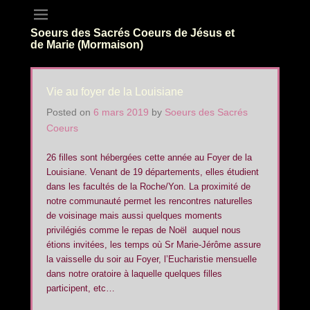
Soeurs des Sacrés Coeurs de Jésus et
de Marie (Mormaison)
Vie au foyer de la Louisiane
Posted on
6 mars 2019
by
Soeurs des Sacrés
Coeurs
26 filles sont hébergées cette année au Foyer de la
Louisiane. Venant de 19 départements, elles étudient
dans les facultés de la Roche/Yon. La proximité de
notre communauté permet les rencontres naturelles
de voisinage mais aussi quelques moments
privilégiés comme le repas de Noël auquel nous
étions invitées, les temps où Sr Marie-Jérôme assure
la vaisselle du soir au Foyer, l’Eucharistie mensuelle
dans notre oratoire à laquelle quelques filles
participent, etc…