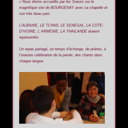
« Nous étions accueillis par les Soeurs sur le
magnifique site de BOURGENAY avec sa chapelle et
son très beau parc.
L’ALBANIE, LE TCHAD, LE SENEGAL, LA COTE-
D’IVOIRE, L’ ARMENIE, LA THAILANDE étaient
représentés.
Un repas partagé, un temps d’échange, de prières, à
l’oratoire célébration de la parole, des chants dans
chaque langue.