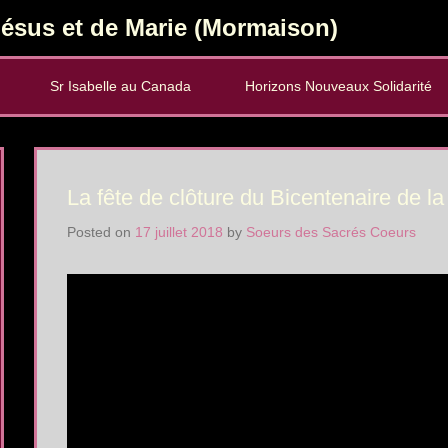
ésus et de Marie (Mormaison)
Sr Isabelle au Canada
Horizons Nouveaux Solidarité
La fête de clôture du Bicentenaire de 
Posted on
17 juillet 2018
by
Soeurs des Sacrés Coeurs