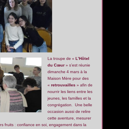
La troupe de «
L’Hôtel
du Cœur
» s’est réunie
dimanche 4 mars à la
Maison Mère pour des
«
retrouvailles
» afin de
nourrir les liens entre les
jeunes, les familles et la
congrégation. Une belle
occasion aussi de relire
cette aventure, mesurer
s fruits : confiance en soi, engagement dans la