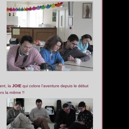
nt, la
JOIE
qui colore l’aventure depuis le début
ours la même !!