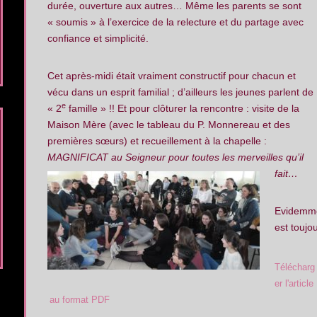
durée, ouverture aux autres…
Même les parents se sont
« soumis » à l’exercice de la relecture et du partage avec
confiance et simplicité.
Cet après-midi était vraiment constructif pour chacun et
vécu dans un esprit familial ; d’ailleurs les jeunes parlent de
e
« 2
famille » !! Et pour clôturer la rencontre : visite de la
Maison Mère (avec le tableau du P. Monnereau et des
premières sœurs) et recueillement à la chapelle :
MAGNIFICAT au Seigneur pour toutes les merveilles qu’il
fait…
Evidemme
est touj
Télécharg
er l'article
au format PDF