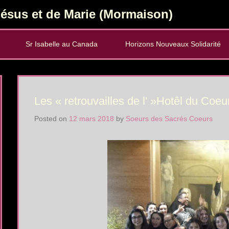
ésus et de Marie (Mormaison)
Sr Isabelle au Canada
Horizons Nouveaux Solidarité
Les « retrouvailles de l' »Hotêl du Coeu
Posted on
12 mars 2018
by
Soeurs des Sacrés Coeurs