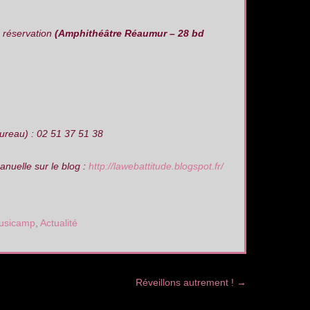
à réservation
(Amphithéâtre Réaumur – 28 bd
ureau) : 02 51 37 51 38
nuelle sur le blog :
http://lawebattitude.blogspot.fr/
Musicamp
,
Actualité
Réveillons autrement !
→