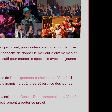
’il proposait, puis confiance encore pour la mise
eur capacité de donner le meilleur d’eux mêmes et
t suffi pour monter le spectacle avec des jeunes
éens de
l’enseignement catholique de Vendée
il
, au dynamisme et à la persévérance des jeunes.
s ainsi que
le Conseil Départemental de la Vendée
ncièrement à porter ce projet…