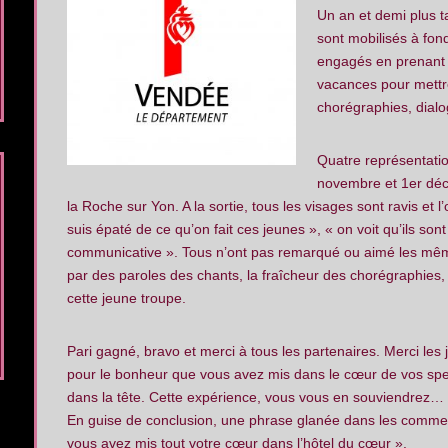
Un an et demi plus ta
sont mobilisés à fon
engagés en prenant u
vacances pour mettre
chorégraphies, dia
Quatre représentatio
novembre et 1er déc
la Roche sur Yon. A la sortie, tous les visages sont ravis et l
suis épaté de ce qu’on fait ces jeunes », « on voit qu’ils son
communicative ». Tous n’ont pas remarqué ou aimé les mêm
par des paroles des chants, la fraîcheur des chorégraphies,
cette jeune troupe.
Pari gagné, bravo et merci à tous les partenaires. Merci les
pour le bonheur que vous avez mis dans le cœur de vos spec
dans la tête. Cette expérience, vous vous en souviendrez… 
En guise de conclusion, une phrase glanée dans les comme
vous avez mis tout votre
cœur dans l’hôtel du cœur ».