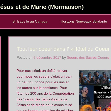
ésus et de Marie (Mormaison)
Sr Isabelle au Canada
Horizons Nouveaux Solidarité
Tout leur coeur dans l' »Hôtel du Coeur
Posted on
6 décembre 2017
by
Soeurs des Sacrés Coeurs
Pour eux c’était un défi à relever,
pour nous les soeurs c’était un pari
un peu fou, fondé pour les uns et
les autres sur la confiance. Pour
fêter les 200 ans de la Congrégation
des Sœurs des Sacré-Cœurs de
Jésus et de Marie nous avons misé
sur les jeunes, notre lieu de mission