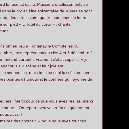
rd le résultat est là. Plusieurs établissements se
d dans le projet. Une soixantaine de jeunes se sont
ne, deux, trois voire quatre semaines de leurs
 sur pied « L’Hôtel du cœur » : chants,
logues…
ns ont eu lieu à Fontenay le Compte les 30
embre, trois représentations les 4 et 5 décembre à
’on entend partout « vraiment c’était super », « je
t épanouis sur scène et leur joie est
es séquences, mais tous se sont laissés toucher
 les pointes d’humour et le bonheur qui rayonne de
 jeunes ! Merci pour ce que vous avez réalisé, merci
tateurs. On repart avec vos refrains qui trottent
nous aussi !
ntaires des photos :
« Vous nous avez touchés…