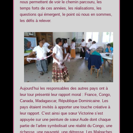
nous permettent de voir le chemin parcouru, les
temps forts de ces années, les réalisations, les
questions qui émergent, le point où nous en sommes,
les défis à relever.
Aujourd’hui les responsables des autres pays ont à
leur tour présenté leur rapport moral : France, Congo,
Canada, Madagascar, République Dominicaine. Les
pays étaient invités à apporter une touche créative à
leur rapport. C’est ainsi que sœur Victorine s’est
appuyée sur une peinture de sœur Aude dont chaque
partie de l’arbre symbolisait une réalité du Congo, une
richesse, une pauvreté, une détresse. Les Malgaches