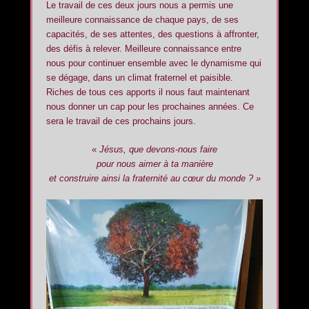
Le travail de ces deux jours nous a permis une
meilleure connaissance de chaque pays, de ses
capacités, de ses attentes, des questions à affronter,
des défis à relever. Meilleure connaissance entre
nous pour continuer ensemble avec le dynamisme qui
se dégage, dans un climat fraternel et paisible.
Riches de tous ces apports il nous faut maintenant
nous donner un cap pour les prochaines années. Ce
sera le travail de ces prochains jours.
«
Jésus, que devons-nous faire
pour nous aimer à ta manière
et construire ainsi la fraternité au cœur du monde ? »