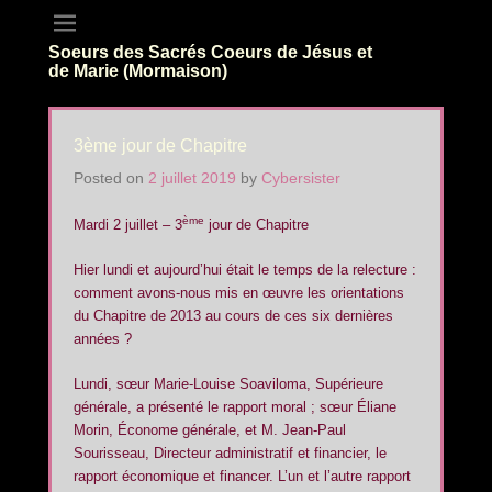
Soeurs des Sacrés Coeurs de Jésus et
de Marie (Mormaison)
3ème jour de Chapitre
Posted on
2 juillet 2019
by
Cybersister
ème
Mardi 2 juillet – 3
jour de Chapitre
Hier lundi et aujourd’hui était le temps de la relecture :
comment avons-nous mis en œuvre les orientations
du Chapitre de 2013 au cours de ces six dernières
années ?
Lundi, sœur Marie-Louise Soaviloma, Supérieure
générale, a présenté le rapport moral ; sœur Éliane
Morin, Économe générale, et M. Jean-Paul
Sourisseau, Directeur administratif et financier, le
rapport économique et financer. L’un et l’autre rapport