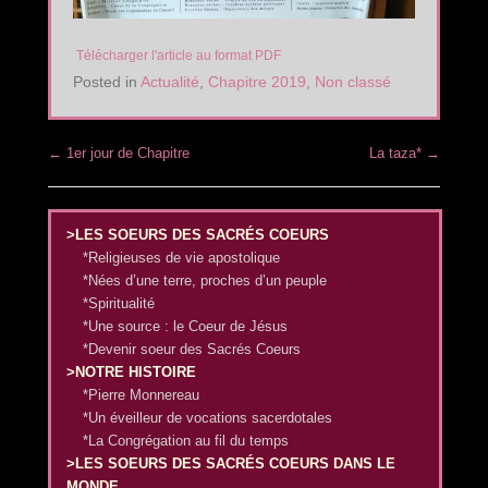
Télécharger l'article au format PDF
Posted in
Actualité
,
Chapitre 2019
,
Non classé
Post navigation
←
1er jour de Chapitre
La taza*
→
>LES SOEURS DES SACRÉS COEURS
*Religieuses de vie apostolique
*Nées d’une terre, proches d’un peuple
*Spiritualité
*Une source : le Coeur de Jésus
*Devenir soeur des Sacrés Coeurs
>NOTRE HISTOIRE
*Pierre Monnereau
*Un éveilleur de vocations sacerdotales
*La Congrégation au fil du temps
>LES SOEURS DES SACRÉS COEURS DANS LE
MONDE