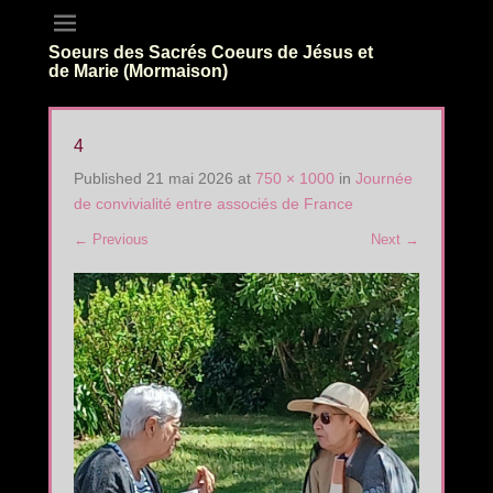
Soeurs des Sacrés Coeurs de Jésus et
de Marie (Mormaison)
4
Published
21 mai 2026
at
750 × 1000
in
Journée
de convivialité entre associés de France
← Previous
Next →